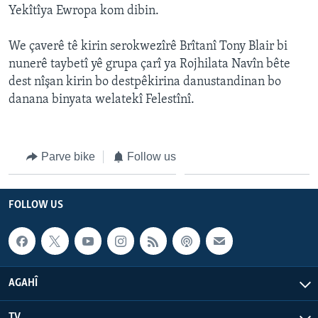
Yekîtîya Ewropa kom dibin.
ÇAND Û HUNER
SERNIVÎS
We çaverê tê kirin serokwezîrê Brîtanî Tony Blair bi
nunerê taybetî yê grupa çarî ya Rojhilata Navîn bête
SORANÎ
dest nîşan kirin bo destpêkirina danustandinan bo
danana binyata welatekî Felestînî.
Learning English
FOLLOW US
Parve bike
Follow us
FOLLOW US
Zimanên Din
AGAHÎ
TV