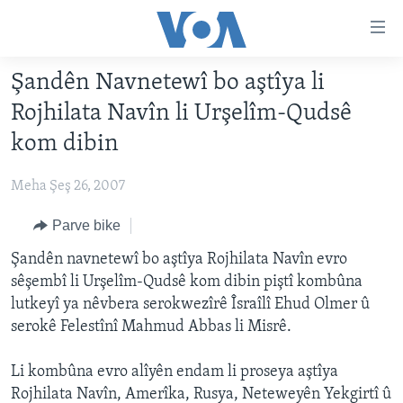
Lînkên
eksesibilîtî
Yekser
Şandên Navnetewî bo aştîya li
here
DESTPÊK
Rojhilata Navîn li Urşelîm-Qudsê
naveroka
NÛÇE
serekî
kom dibin
HERÊMÊN KURDAN
Yekser
VÎDYO GALERÎ
here
Meha Şeş 26, 2007
AMERÎKA
FOTO GALERÎ
Malpera
TIRKÎYE
Parve bike
RADYO
serekî
Yekser
SÛRÎYE
Şandên navnetewî bo aştîya Rojhilata Navîn evro
HEVPEYVÎN
here
sêşembî li Urşelîm-Qudsê kom dibin piştî kombûna
ÎRAQ
Lêgerînê
lutkeyî ya nêvbera serokwezîrê Îsraîlî Ehud Olmer û
ÎRAN
serokê Felestînî Mahmud Abbas li Misrê.
ROJHILATA NAVÎN
Li kombûna evro alîyên endam li proseya aştîya
CÎHAN
Rojhilata Navîn, Amerîka, Rusya, Neteweyên Yekgirtî û