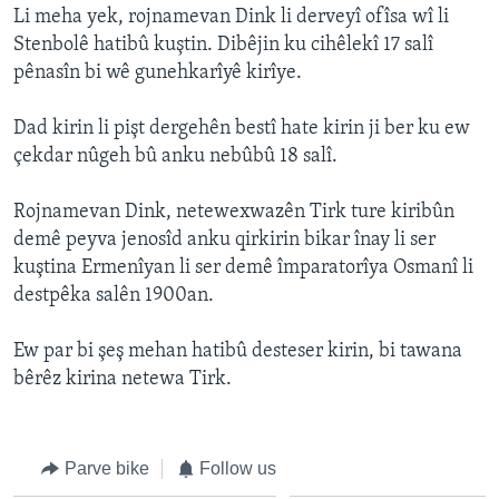
Li meha yek, rojnamevan Dink li derveyî ofîsa wî li
ÇAND Û HUNER
Stenbolê hatibû kuştin. Dibêjin ku cihêlekî 17 salî
SERNIVÎS
pênasîn bi wê gunehkarîyê kirîye.
SORANÎ
Dad kirin li pişt dergehên bestî hate kirin ji ber ku ew
çekdar nûgeh bû anku nebûbû 18 salî.
Learning English
Rojnamevan Dink, netewexwazên Tirk ture kiribûn
FOLLOW US
demê peyva jenosîd anku qirkirin bikar înay li ser
kuştina Ermenîyan li ser demê împaratorîya Osmanî li
destpêka salên 1900an.
Zimanên Din
Ew par bi şeş mehan hatibû desteser kirin, bi tawana
bêrêz kirina netewa Tirk.
Parve bike
Follow us