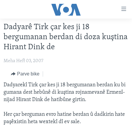
Lînkên
eksesibilîtî
Yekser
Dadyarê Tirk çar kes ji 18
here
DESTPÊK
bergumanan berdan di doza kuştina
naveroka
NÛÇE
serekî
Hirant Dink de
HERÊMÊN KURDAN
Yekser
VÎDYO GALERÎ
here
Meha Heft 03, 2007
AMERÎKA
FOTO GALERÎ
Malpera
TIRKÎYE
Parve bike
RADYO
serekî
Yekser
SÛRÎYE
Dadyarekî Tirk çar kes ji 18 bergumanan berdan ku bi
HEVPEYVÎN
here
gumana dest hebûnê di kuştina rojnamevanê Ermenî-
ÎRAQ
Lêgerînê
nijad Hirant Dink de hatibûne girtin.
ÎRAN
Her çar berguman evro hatine berdan û dadkirin hate
ROJHILATA NAVÎN
paşêxistin heta wextekî dî ev sale.
CÎHAN