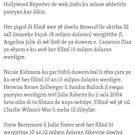
Hollywood Reporter de wek jinên ku salane zêdetirîn
ÇAND Û HUNER
pareyan kar dikin.
SERNIVÎS
Her çiqasî di filmê xwe yê dawîn
Beowulf
de aktrîsa 32
SORANÎ
salî jimareke biçuk (8 milyon dolaran) wergirtibe jî,
Angelina Jolie di wê lîstê de ya duwem e. Cameron Diaz
Learning English
ya sêyem e ku serê her filîmî 15 milyon dolaran
werdigre.
FOLLOW US
Nicole Kidmana ku par bûbû duwem îsal li rêza çara ye
ku serê her filîmî 10 an 15 milyon dolaran werdigre.
Herwisa Renee Zellweger û Sandra Bullock jî ewqas
Zimanên Din
pareyan werdigrin tevî Julia Roberts ku ji sala 2004
heta niha di tu filman de xuya nebûye. Filîmê wê yê nû
Charlie Wilson’s War li meha 12 dileyîze.
Drew Barrymore û Jodie Foster serê her filîmî bi
wergirtina 10 an 12 milyon dolaran dikevine dawîya