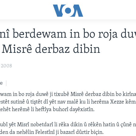
înî berdewam in bo roja du
 Misrê derbaz dibin
 2008
ke
ewam in bo roja duwê ji tixubê Misrê derbaz dibin bo kirîna
stêt sutinê û tiştêt dî yêt nav malê ku li herêma Xezze kêm
gehêt herêmê li heftîya buhorî dayêxistîn.
ubî yêt Misrî nobetdarî li rêka dikin û rêkên hatin û çûnê n
den da nehêlin Felestînî ji bazarî dûrtir biçin.