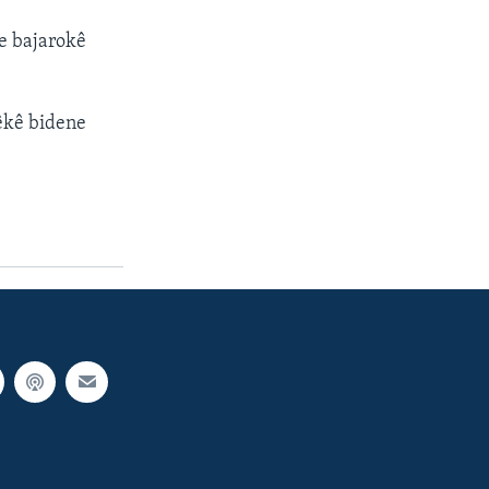
e bajarokê
êkê bidene