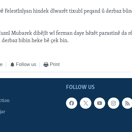
ê Felestînîyan hindek dîwarêt tixubî peqand û derbaz bûn
.
usnî Mubarek dibêjît wî ferman daye hêzêt parastinê da r
a derbaz bibin heke bê çek bin.
ke
Follow us
Print
FOLLOW US
ction
jar
î