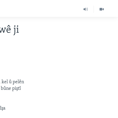
wê ji
 kel û pelên
 bûne piştî
îşa