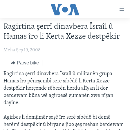
Lînkên
eksesibilîtî
Yekser
Ragirtina şerrî dinavbera Îsraîl û
here
DESTPÊK
Hamas îro li Kerta Xezze destpêkir
naveroka
NÛÇE
serekî
Meha Şeş 19, 2008
HERÊMÊN KURDAN
Yekser
VÎDYO GALERÎ
here
AMERÎKA
FOTO GALERÎ
Parve bike
Malpera
TIRKÎYE
RADYO
Ragirtina şerrî dinavbera Îsraîl û milîtanên grupa
serekî
Hamas îro pêncşembî sere sibêdê li Kerta Xezze
Yekser
SÛRÎYE
HEVPEYVÎN
destpêkir herçende rêberên herdu alîyan li dor
here
ÎRAQ
berdewam bûna wê agirbesê gumanên xwe nîşan
Lêgerînê
dayîne.
ÎRAN
ROJHILATA NAVÎN
Agirbes li demjimêr şeşê îro serê sibêdê bi demê
herêmî destpêkir û biryar e jibo şeş mehan berdewam
CÎHAN