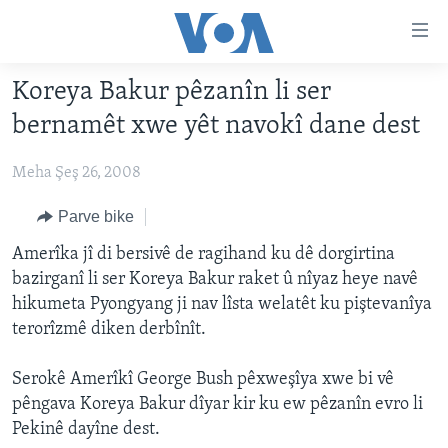
Lînkên
eksesibilîtî
Yekser
Koreya Bakur pêzanîn li ser
here
DESTPÊK
bernamêt xwe yêt navokî dane dest
naveroka
NÛÇE
serekî
Meha Şeş 26, 2008
HERÊMÊN KURDAN
Yekser
VÎDYO GALERÎ
here
AMERÎKA
FOTO GALERÎ
Parve bike
Malpera
TIRKÎYE
RADYO
Amerîka jî di bersivê de ragihand ku dê dorgirtina
serekî
bazirganî li ser Koreya Bakur raket û nîyaz heye navê
Yekser
SÛRÎYE
HEVPEYVÎN
hikumeta Pyongyang ji nav lîsta welatêt ku piştevanîya
here
ÎRAQ
terorîzmê diken derbînît.
Lêgerînê
ÎRAN
Serokê Amerîkî George Bush pêxweşîya xwe bi vê
ROJHILATA NAVÎN
pêngava Koreya Bakur dîyar kir ku ew pêzanîn evro li
Pekinê dayîne dest.
CÎHAN