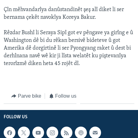
ÇAND Û HUNER
Çîn mêhvandarîya danûstandinêt şeş alî diket li ser
SERNIVÎS
bernama çekêt navokîya Koreya Bakur.
SORANÎ
Rêzdar Bushî li Seraya Sipî got ev pêngave ya girîng e û
Washington dê bi du rêkan bersivê bideteve û got
Learning English
Amerika dê dorgirtinê li ser Pyongyang raket û dest bi
derhînana navê wê kir ji lîsta welatêt ku piştevanîya
FOLLOW US
terorîzmê diken heta 45 rojêt dî.
Zimanên Din
Parve bike
Follow us
FOLLOW US