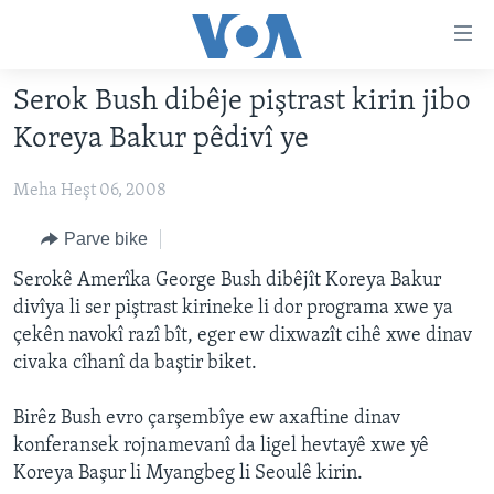
Lînkên
eksesibilîtî
Yekser
Serok Bush dibêje piştrast kirin jibo
here
DESTPÊK
Koreya Bakur pêdivî ye
naveroka
NÛÇE
serekî
Meha Heşt 06, 2008
HERÊMÊN KURDAN
Yekser
VÎDYO GALERÎ
here
AMERÎKA
FOTO GALERÎ
Parve bike
Malpera
TIRKÎYE
RADYO
Serokê Amerîka George Bush dibêjît Koreya Bakur
serekî
divîya li ser piştrast kirineke li dor programa xwe ya
Yekser
SÛRÎYE
HEVPEYVÎN
çekên navokî razî bît, eger ew dixwazît cihê xwe dinav
here
ÎRAQ
civaka cîhanî da baştir biket.
Lêgerînê
ÎRAN
Birêz Bush evro çarşembîye ew axaftine dinav
ROJHILATA NAVÎN
konferansek rojnamevanî da ligel hevtayê xwe yê
Koreya Başur li Myangbeg li Seoulê kirin.
CÎHAN