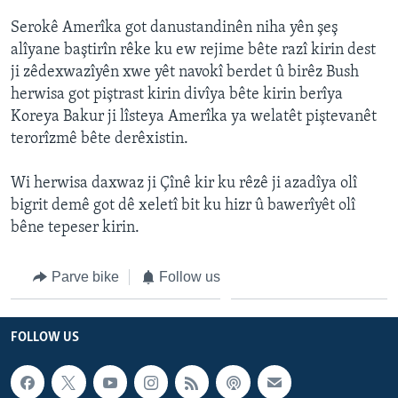
ÇAND Û HUNER
Serokê Amerîka got danustandinên niha yên şeş
SERNIVÎS
alîyane baştirîn rêke ku ew rejime bête razî kirin dest
ji zêdexwazîyên xwe yêt navokî berdet û birêz Bush
SORANÎ
herwisa got piştrast kirin divîya bête kirin berîya
Koreya Bakur ji lîsteya Amerîka ya welatêt piştevanêt
Learning English
terorîzmê bête derêxistin.
FOLLOW US
Wi herwisa daxwaz ji Çînê kir ku rêzê ji azadîya olî
bigrit demê got dê xeletî bit ku hizr û bawerîyêt olî
bêne tepeser kirin.
Zimanên Din
Parve bike
Follow us
FOLLOW US