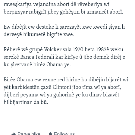
raweşkarîya vejandina aborî dê rêveberîya wî
ÇAND Û HUNER
berpirsyar rabigrît jiboy gehêştin bi armancêt aborî.
SERNIVÎS
Ew dibêjît ew desteke li şarezayêt xwe xwedî şîyan li
SORANÎ
derveyê hikumetê bigrîte xwe.
Learning English
Rêberê wê grupê Volcker sala 1970 heta 1987ê weku
serokê Banqa Federalî kar kirîye û jibo demek dirêj e
FOLLOW US
ku şîretvanê birêz Obama ye.
Birêz Obama ew rexne red kirîne ku dibêjin bijarêt wî
yêt karbidestên çaxê Clintonî jibo tîma wî ya aborî,
Zimanên Din
dijberî peyama wî ya guhorînê ye ku dinav bizavêt
hilbijartinan da bû.
Parve bike
Follow us