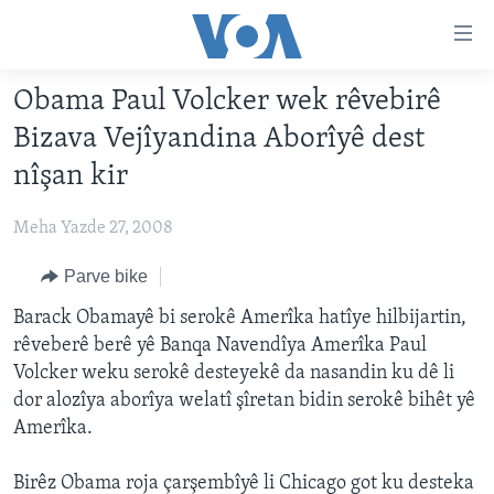
Lînkên
eksesibilîtî
Yekser
Obama Paul Volcker wek rêvebirê
here
DESTPÊK
Bizava Vejîyandina Aborîyê dest
naveroka
NÛÇE
serekî
nîşan kir
HERÊMÊN KURDAN
Yekser
VÎDYO GALERÎ
here
Meha Yazde 27, 2008
AMERÎKA
FOTO GALERÎ
Malpera
TIRKÎYE
Parve bike
RADYO
serekî
Yekser
SÛRÎYE
Barack Obamayê bi serokê Amerîka hatîye hilbijartin,
HEVPEYVÎN
here
rêveberê berê yê Banqa Navendîya Amerîka Paul
ÎRAQ
Lêgerînê
Volcker weku serokê desteyekê da nasandin ku dê li
ÎRAN
dor alozîya aborîya welatî şîretan bidin serokê bihêt yê
Amerîka.
ROJHILATA NAVÎN
CÎHAN
Birêz Obama roja çarşembîyê li Chicago got ku desteka