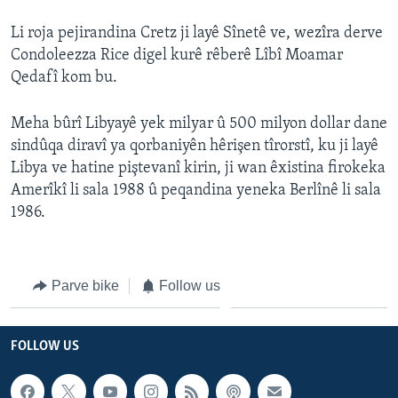
ÇAND Û HUNER
Li roja pejirandina Cretz ji layê Sînetê ve, wezîra derve
SERNIVÎS
Condoleezza Rice digel kurê rêberê Lîbî Moamar
Qedafî kom bu.
SORANÎ
Meha bûrî Libyayê yek milyar û 500 milyon dollar dane
Learning English
sindûqa diravî ya qorbaniyên hêrişen tîrorstî, ku ji layê
Libya ve hatine piştevanî kirin, ji wan êxistina firokeka
FOLLOW US
Amerîkî li sala 1988 û peqandina yeneka Berlînê li sala
1986.
Zimanên Din
Parve bike
Follow us
FOLLOW US