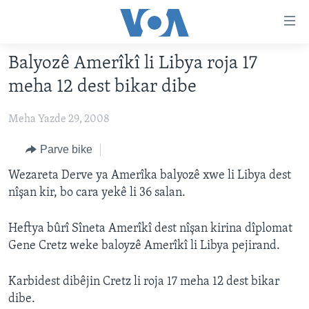
Lînkên
eksesibilîtî
Yekser
Balyozê Amerîkî li Libya roja 17
here
DESTPÊK
meha 12 dest bikar dibe
naveroka
NÛÇE
serekî
Meha Yazde 29, 2008
HERÊMÊN KURDAN
Yekser
VÎDYO GALERÎ
here
AMERÎKA
FOTO GALERÎ
Parve bike
Malpera
TIRKÎYE
RADYO
Wezareta Derve ya Amerîka balyozê xwe li Libya dest
serekî
nîşan kir, bo cara yekê li 36 salan.
Yekser
SÛRÎYE
HEVPEYVÎN
here
ÎRAQ
Lêgerînê
Heftya bûrî Sîneta Amerîkî dest nîşan kirina dîplomat
Gene Cretz weke baloyzê Amerîkî li Libya pejirand.
ÎRAN
ROJHILATA NAVÎN
Karbidest dibêjin Cretz li roja 17 meha 12 dest bikar
CÎHAN
dibe.