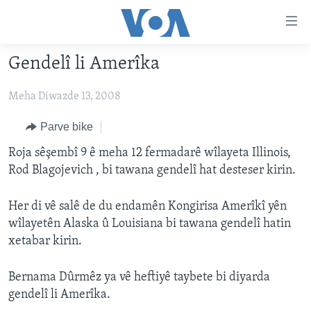
Lînkên
eksesibilîtî
Yekser
Gendelî li Amerîka
here
DESTPÊK
naveroka
Meha Diwazde 13, 2008
NÛÇE
serekî
HERÊMÊN KURDAN
Yekser
VÎDYO GALERÎ
Parve bike
here
AMERÎKA
FOTO GALERÎ
Roja sêşembî 9 ê meha 12 fermadarê wîlayeta Illinois,
Malpera
Rod Blagojevich , bi tawana gendelî hat desteser kirin.
TIRKÎYE
RADYO
serekî
Yekser
SÛRÎYE
HEVPEYVÎN
Her di vê salê de du endamên Kongirisa Amerîkî yên
here
wîlayetên Alaska û Louisiana bi tawana gendelî hatin
ÎRAQ
Lêgerînê
xetabar kirin.
ÎRAN
ROJHILATA NAVÎN
Bernama Dûrmêz ya vê heftiyê taybete bi diyarda
gendelî li Amerîka.
CÎHAN