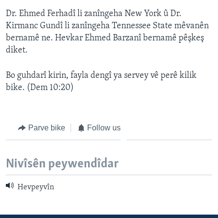
ÇAND Û HUNER
Dr. Ehmed Ferhadî li zanîngeha New York û Dr.
Kirmanc Gundî li zanîngeha Tennessee State mêvanên
SERNIVÎS
bernamê ne. Hevkar Ehmed Barzanî bernamê pêşkeş
SORANÎ
diket.
Learning English
Bo guhdarî kirin, fayla dengî ya servey vê perê kilik
bike. (Dem 10:20)
FOLLOW US
Parve bike
Follow us
Zimanên Din
Nivîsên peywendîdar
Hevpeyvîn