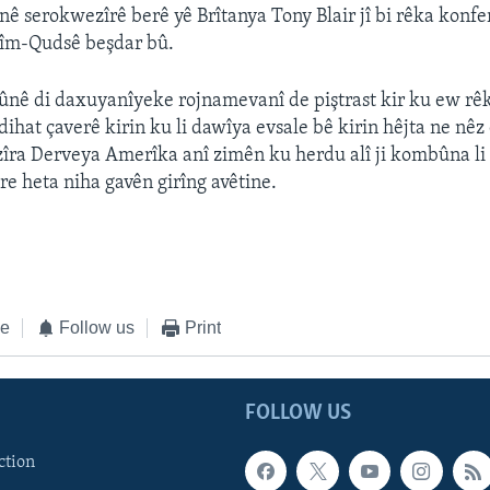
ê serokwezîrê berê yê Brîtanya Tony Blair jî bi rêka konf
elîm-Qudsê beşdar bû.
nê di daxuyanîyeke rojnamevanî de piştrast kir ku ew rêke
 dihat çaverê kirin ku li dawîya evsale bê kirin hêjta ne nêz
zîra Derveya Amerîka anî zimên ku herdu alî ji kombûna li
re heta niha gavên girîng avêtine.
ke
Follow us
Print
FOLLOW US
ction