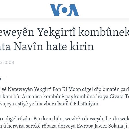
eweyên Yekgirtî kombûnek 
ata Navîn hate kirin
6, 2008
ke
i yê Neteweyên Yekgirtî Ban Ki Moon digel dîplomatên çarî
în kom bû. Armanca kombûnê paş kombûna îro ya Civata T
ajoya aştîyê ye linavbera Îsraîl û Filistînîyan.
 ku digel rêzdar Ban kom bûn, wezîrên derveyên herdu wel
û herwisa serokê rêbaza derveya Ewropa Javier Solana jî