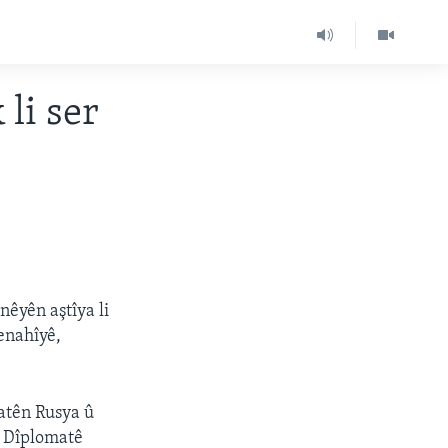
li ser
nêyên aştîya li
enahîyê,
atên Rusya û
. Dîplomatê