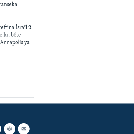
eranseka
ftina Îsraîl û
 e ku bête
 Annapolis ya