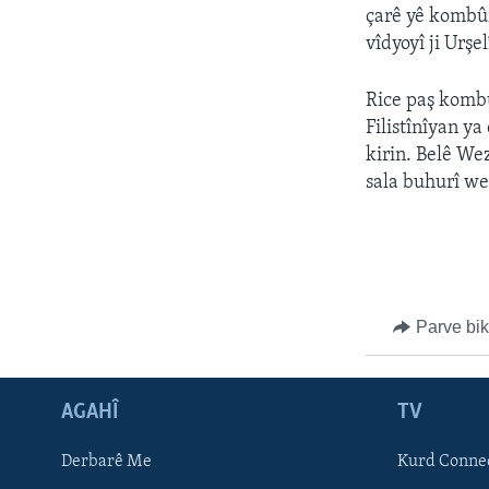
ÇAND Û HUNER
çarê yê kombûn
SERNIVÎS
vîdyoyî ji Urş
SORANÎ
Rice paş kombû
Filistînîyan ya
kirin. Belê We
sala buhurî we
Parve bi
AGAHÎ
TV
Learning English
Derbarê Me
Kurd Conne