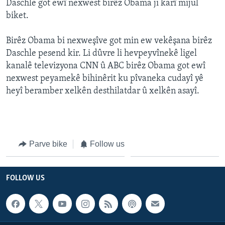
Daschle got ewî nexwest birêz Obama ji karî mijul
ÇAND Û HUNER
biket.
SERNIVÎS
Birêz Obama bi nexweşîve got min ew vekêşana birêz
SORANÎ
Daschle pesend kir. Li dûvre li hevpeyvînekê ligel
kanalê televizyona CNN û ABC birêz Obama got ewî
Learning English
nexwest peyamekê bihinêrit ku pîvaneka cudayî yê
heyî beramber xelkên desthilatdar û xelkên asayî.
FOLLOW US
Parve bike
Follow us
Zimanên Din
FOLLOW US