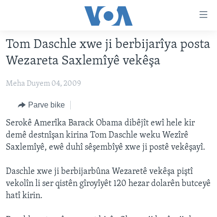
Lînkên
eksesibilîtî
Yekser
Tom Daschle xwe ji berbijarîya posta
here
DESTPÊK
Wezareta Saxlemîyê vekêşa
naveroka
NÛÇE
serekî
Meha Duyem 04, 2009
HERÊMÊN KURDAN
Yekser
VÎDYO GALERÎ
here
AMERÎKA
FOTO GALERÎ
Parve bike
Malpera
TIRKÎYE
RADYO
Serokê Amerîka Barack Obama dibêjît ewî hele kir
serekî
demê destnîşan kirina Tom Daschle weku Wezîrê
Yekser
SÛRÎYE
HEVPEYVÎN
Saxlemîyê, ewê duhî sêşembîyê xwe ji postê vekêşayî.
here
ÎRAQ
Lêgerînê
Daschle xwe ji berbijarbûna Wezaretê vekêşa piştî
ÎRAN
vekolîn li ser qistên gîroyîyêt 120 hezar dolarên butceyê
ROJHILATA NAVÎN
hatî kirin.
CÎHAN