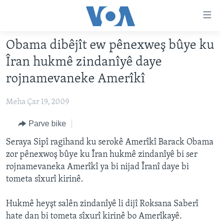
Lînkên
eksesibilîtî
Yekser
Obama dibêjît ew pênexweş bûye ku
here
DESTPÊK
Îran hukmê zindanîyê daye
naveroka
NÛÇE
serekî
rojnamevaneke Amerîkî
HERÊMÊN KURDAN
Yekser
VÎDYO GALERÎ
here
Meha Çar 19, 2009
AMERÎKA
FOTO GALERÎ
Malpera
TIRKÎYE
Parve bike
RADYO
serekî
Yekser
SÛRÎYE
Seraya Sipî ragihand ku serokê Amerîkî Barack Obama
HEVPEYVÎN
here
zor pênexwoş bûye ku Îran hukmê zindanîyê bi ser
ÎRAQ
Lêgerînê
rojnamevaneka Amerîkî ya bi nijad Îranî daye bi
ÎRAN
tometa sîxurî kirinê.
ROJHILATA NAVÎN
Hukmê heyşt salên zindanîyê li dijî Roksana Saberî
CÎHAN
hate dan bi tometa sîxurî kirinê bo Amerîkayê.