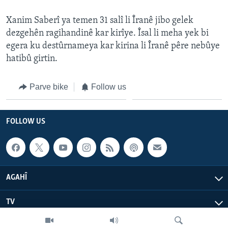
ÇAND Û HUNER
Xanim Saberî ya temen 31 salî li Îranê jibo gelek
SERNIVÎS
dezgehên ragihandinê kar kirîye. Îsal li meha yek bi
egera ku destûrnameya kar kirina li Îranê pêre nebûye
SORANÎ
hatibû girtin.
Learning English
Parve bike
Follow us
FOLLOW US
FOLLOW US
Zimanên Din
AGAHÎ
TV