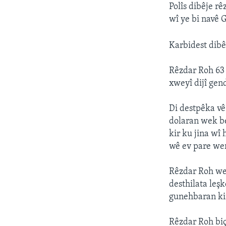
ÇAND Û HUNER
Polîs dibêje rê
SERNIVÎS
wî ye bi navê 
SORANÎ
Karbidest dibê
Rêzdar Roh 63 
xweyî dijî gend
Di destpêka vê
dolaran wek be
kir ku jina wî
wê ev pare wer
Rêzdar Roh wek
desthilata leş
gunehbaran kir
Rêzdar Roh biç