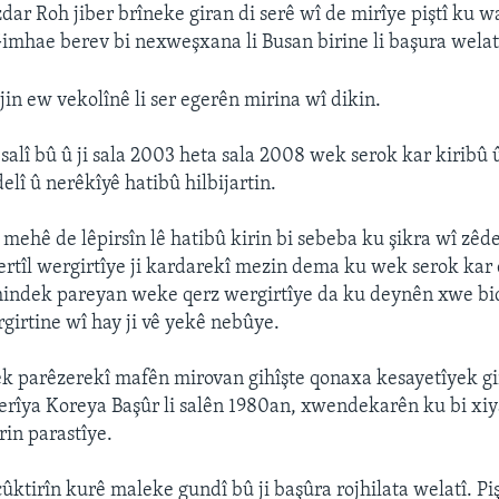
zdar Roh jiber brîneke giran di serê wî de mirîye piştî ku 
Gimhae berev bi nexweşxana li Busan birine li başura welat
jin ew vekolînê li ser egerên mirina wî dikin.
salî bû û ji sala 2003 heta sala 2008 wek serok kar kiribû û
elî û nerêkîyê hatibû hilbijartin.
 mehê de lêpirsîn lê hatibû kirin bi sebeba ku şikra wî zêd
rtîl wergirtîye ji kardarekî mezin dema ku wek serok kar 
 hindek pareyan weke qerz wergirtîye da ku deynên xwe bid
girtine wî hay ji vê yekê nebûye.
 parêzerekî mafên mirovan gihîşte qonaxa kesayetîyek gi
kerîya Koreya Başûr li salên 1980an, xwendekarên ku bi xi
in parastîye.
ûktirîn kurê maleke gundî bû ji başûra rojhilata welatî. P