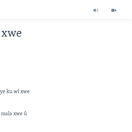
h xwe
aye ku wî xwe
î mala xwe û