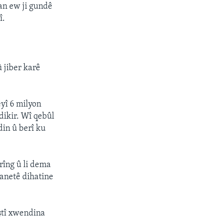
wan ew ji gundê
î.
 jiber karê
eyî 6 milyon
dikir. Wî qebûl
in û berî ku
rîng û li dema
yanetê dihatine
iştî xwendina