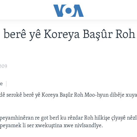
 berê yê Koreya Başûr Ro
2009
ke
indê serokê berê yê Koreya Başûr Roh Moo-hyun dibêje xuy
 peyamhinêran re got berî ku rêzdar Roh hilkişe çîyayê nêz
 peyamek li ser xwekuştina xwe nivîsandîye.