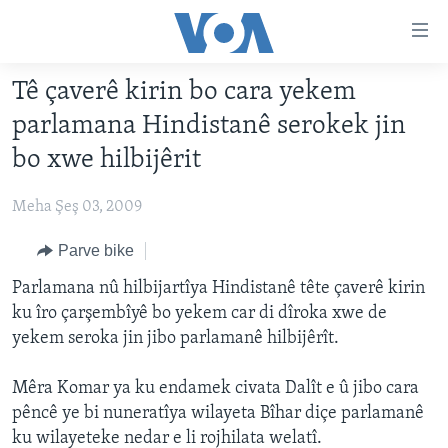
Lînkên
eksesibilîtî
Yekser
Tê çaverê kirin bo cara yekem
here
DESTPÊK
parlamana Hindistanê serokek jin
naveroka
NÛÇE
serekî
bo xwe hilbijêrit
HERÊMÊN KURDAN
Yekser
VÎDYO GALERÎ
here
Meha Şeş 03, 2009
AMERÎKA
FOTO GALERÎ
Malpera
TIRKÎYE
Parve bike
RADYO
serekî
Yekser
SÛRÎYE
Parlamana nû hilbijartîya Hindistanê tête çaverê kirin
HEVPEYVÎN
here
ku îro çarşembîyê bo yekem car di dîroka xwe de
ÎRAQ
Lêgerînê
yekem seroka jin jibo parlamanê hilbijêrît.
ÎRAN
Mêra Komar ya ku endamek civata Dalît e û jibo cara
ROJHILATA NAVÎN
pêncê ye bi nuneratîya wilayeta Bîhar diçe parlamanê
CÎHAN
ku wilayeteke nedar e li rojhilata welatî.