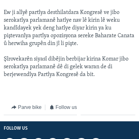
ÇAND Û HUNER
Ew ji alîyê partîya desthilatdara Kongresê ve jibo
SERNIVÎS
serokatîya parlamanê hatîye nav lê kirin lê weku
kandîdayek yek deng hatîye diyar kirin ya ku
SORANÎ
piştevanîya partîya opozisyona sereke Baharate Canata
û herwiha grupên din jî li pişte.
Learning English
Şîrovekarên siyasî dibêjin berbijar kirina Komar jibo
FOLLOW US
serokatîya parlamanê dê di gelek waran de di
berjewendîya Partîya Kongresê da bit.
Zimanên Din
Parve bike
Follow us
FOLLOW US