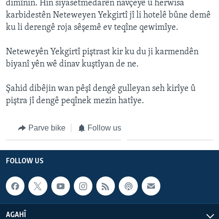
dimînin. Hin siyasetmedarên navçeyê û herwisa
ÇAND Û HUNER
karbidestên Neteweyen Yekgirtî jî li hotelê bûne demê
SERNIVÎS
ku li derengê roja sêşemê ev teqîne qewimîye.
SORANÎ
Neteweyên Yekgirtî piştrast kir ku du ji karmendên
biyanî yên wê dinav kuştîyan de ne.
Learning English
Şahid dibêjin wan pêşî dengê gulleyan seh kirîye û
FOLLOW US
piştra jî dengê peqînek mezin hatîye.
Parve bike
Follow us
Zimanên Din
FOLLOW US
AGAHÎ