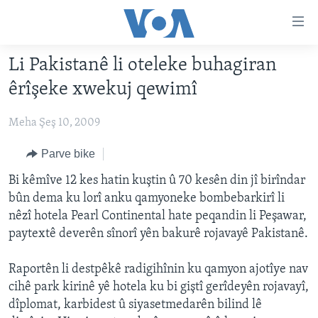
Lînkên
eksesibilîtî
Yekser
Li Pakistanê li oteleke buhagiran
here
DESTPÊK
êrîşeke xwekuj qewimî
naveroka
NÛÇE
serekî
Meha Şeş 10, 2009
HERÊMÊN KURDAN
Yekser
VÎDYO GALERÎ
here
AMERÎKA
FOTO GALERÎ
Parve bike
Malpera
TIRKÎYE
RADYO
Bi kêmîve 12 kes hatin kuştin û 70 kesên din jî birîndar
serekî
bûn dema ku lorî anku qamyoneke bombebarkirî li
Yekser
SÛRÎYE
HEVPEYVÎN
nêzî hotela Pearl Continental hate peqandin li Peşawar,
here
ÎRAQ
paytextê deverên sînorî yên bakurê rojavayê Pakistanê.
Lêgerînê
ÎRAN
Raportên li destpêkê radigihînin ku qamyon ajotîye nav
ROJHILATA NAVÎN
cihê park kirinê yê hotela ku bi giştî gerîdeyên rojavayî,
dîplomat, karbidest û siyasetmedarên bilind lê
CÎHAN