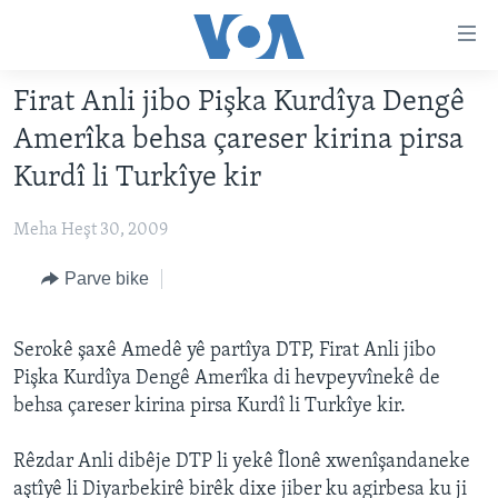
Lînkên
eksesibilîtî
Yekser
Firat Anli jibo Pişka Kurdîya Dengê
here
DESTPÊK
Amerîka behsa çareser kirina pirsa
naveroka
NÛÇE
serekî
Kurdî li Turkîye kir
HERÊMÊN KURDAN
Yekser
VÎDYO GALERÎ
here
Meha Heşt 30, 2009
AMERÎKA
FOTO GALERÎ
Malpera
TIRKÎYE
Parve bike
RADYO
serekî
Yekser
SÛRÎYE
HEVPEYVÎN
here
Serokê şaxê Amedê yê partîya DTP, Firat Anli jibo
ÎRAQ
Lêgerînê
Pişka Kurdîya Dengê Amerîka di hevpeyvînekê de
ÎRAN
behsa çareser kirina pirsa Kurdî li Turkîye kir.
ROJHILATA NAVÎN
Rêzdar Anli dibêje DTP li yekê Îlonê xwenîşandaneke
CÎHAN
aştîyê li Diyarbekirê birêk dixe jiber ku agirbesa ku ji