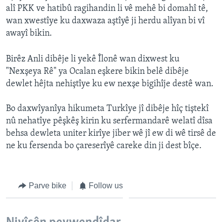
alî PKK ve hatibû ragihandin li vê mehê bi domahî tê,
ÇAND Û HUNER
wan xwestîye ku daxwaza aştîyê ji herdu alîyan bi vî
SERNIVÎS
awayî bikin.
SORANÎ
Birêz Anli dibêje li yekê Îlonê wan dixwest ku
Learning English
"Nexşeya Rê" ya Ocalan eşkere bikin belê dibêje
dewlet hêjta nehiştîye ku ew nexşe bigihîje destê wan.
FOLLOW US
Bo daxwîyanîya hikumeta Turkîye jî dibêje hîç tiştekî
nû nehatîye pêşkêş kirin ku serfermandarê welatî dîsa
behsa dewleta uniter kirîye jiber wê jî ew di wê tirsê de
Zimanên Din
ne ku fersenda bo çareserîyê careke din ji dest bîçe.
Parve bike
Follow us