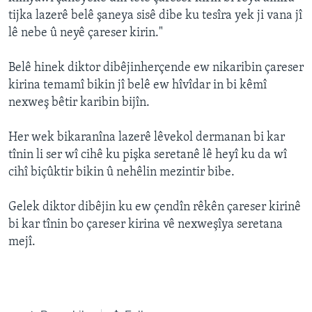
ÇAND Û HUNER
tijka lazerê belê şaneya sisê dibe ku tesîra yek ji vana jî
lê nebe û neyê çareser kirin."
SERNIVÎS
SORANÎ
Belê hinek diktor dibêjinherçende ew nikaribin çareser
kirina temamî bikin jî belê ew hîvîdar in bi kêmî
Learning English
nexweş bêtir karibin bijîn.
Her wek bikaranîna lazerê lêvekol dermanan bi kar
FOLLOW US
tînin li ser wî cihê ku pişka seretanê lê heyî ku da wî
cihî biçûktir bikin û nehêlin mezintir bibe.
Zimanên Din
Gelek diktor dibêjin ku ew çendîn rêkên çareser kirinê
bi kar tînin bo çareser kirina vê nexweşîya seretana
mejî.