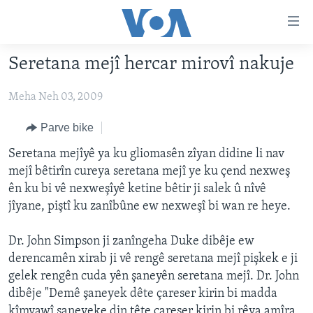
Lînkên
eksesibilîtî
Yekser
Seretana mejî hercar mirovî nakuje
here
DESTPÊK
naveroka
Meha Neh 03, 2009
NÛÇE
serekî
HERÊMÊN KURDAN
Yekser
VÎDYO GALERÎ
Parve bike
here
AMERÎKA
FOTO GALERÎ
Seretana mejîyê ya ku gliomasên zîyan didine li nav
Malpera
mejî bêtirîn cureya seretana mejî ye ku çend nexweş
TIRKÎYE
RADYO
serekî
ên ku bi vê nexweşîyê ketine bêtir ji salek û nîvê
Yekser
SÛRÎYE
HEVPEYVÎN
jîyane, piştî ku zanîbûne ew nexweşî bi wan re heye.
here
ÎRAQ
Lêgerînê
Dr. John Simpson ji zanîngeha Duke dibêje ew
ÎRAN
derencamên xirab ji vê rengê seretana mejî pişkek e ji
ROJHILATA NAVÎN
gelek rengên cuda yên şaneyên seretana mejî. Dr. John
dibêje "Demê şaneyek dête çareser kirin bi madda
CÎHAN
kîmyawî şaneyeke din tête çareser kirin bi rêya amîra