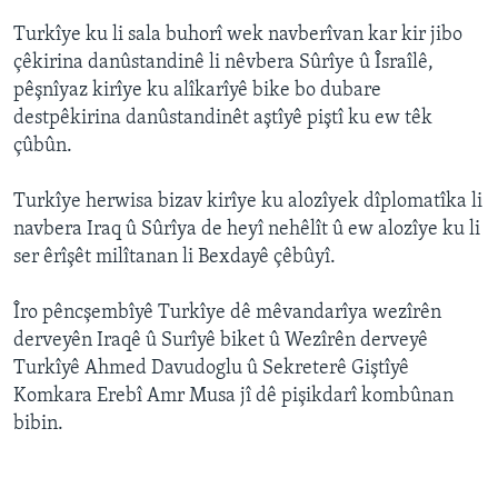
ÇAND Û HUNER
Turkîye ku li sala buhorî wek navberîvan kar kir jibo
SERNIVÎS
çêkirina danûstandinê li nêvbera Sûrîye û Îsraîlê,
pêşnîyaz kirîye ku alîkarîyê bike bo dubare
SORANÎ
destpêkirina danûstandinêt aştîyê piştî ku ew têk
çûbûn.
Learning English
Turkîye herwisa bizav kirîye ku alozîyek dîplomatîka li
FOLLOW US
navbera Iraq û Sûrîya de heyî nehêlît û ew alozîye ku li
ser êrîşêt milîtanan li Bexdayê çêbûyî.
Îro pêncşembîyê Turkîye dê mêvandarîya wezîrên
Zimanên Din
derveyên Iraqê û Surîyê biket û Wezîrên derveyê
Turkîyê Ahmed Davudoglu û Sekreterê Giştîyê
Komkara Erebî Amr Musa jî dê pişikdarî kombûnan
bibin.