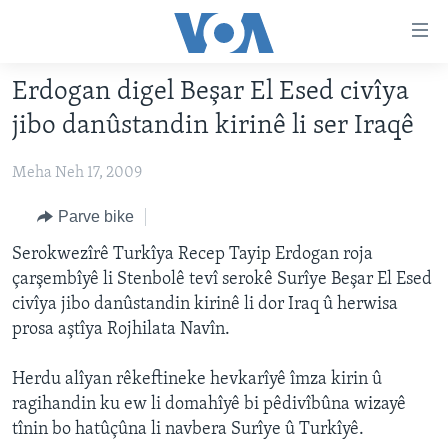
Lînkên
eksesibilîtî
Yekser
Erdogan digel Beşar El Esed civîya
here
DESTPÊK
jibo danûstandin kirinê li ser Iraqê
naveroka
NÛÇE
serekî
Meha Neh 17, 2009
HERÊMÊN KURDAN
Yekser
VÎDYO GALERÎ
here
AMERÎKA
FOTO GALERÎ
Parve bike
Malpera
TIRKÎYE
RADYO
Serokwezîrê Turkîya Recep Tayip Erdogan roja
serekî
çarşembîyê li Stenbolê tevî serokê Surîye Beşar El Esed
Yekser
SÛRÎYE
HEVPEYVÎN
civîya jibo danûstandin kirinê li dor Iraq û herwisa
here
ÎRAQ
prosa aştîya Rojhilata Navîn.
Lêgerînê
ÎRAN
Herdu alîyan rêkeftineke hevkarîyê îmza kirin û
ROJHILATA NAVÎN
ragihandin ku ew li domahîyê bi pêdivîbûna wizayê
tînin bo hatûçûna li navbera Surîye û Turkîyê.
CÎHAN