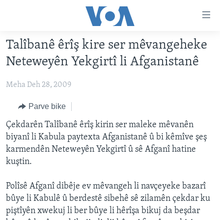
Lînkên
eksesibilîtî
Yekser
Talîbanê êrîş kire ser mêvangeheke
here
DESTPÊK
Neteweyên Yekgirtî li Afganistanê
naveroka
NÛÇE
serekî
Meha Deh 28, 2009
HERÊMÊN KURDAN
Yekser
VÎDYO GALERÎ
here
AMERÎKA
FOTO GALERÎ
Parve bike
Malpera
TIRKÎYE
RADYO
Çekdarên Talîbanê êrîş kirin ser maleke mêvanên
serekî
biyanî li Kabula paytexta Afganistanê û bi kêmîve şeş
Yekser
SÛRÎYE
HEVPEYVÎN
karmendên Neteweyên Yekgirtî û sê Afganî hatine
here
ÎRAQ
kuştin.
Lêgerînê
ÎRAN
Polîsê Afganî dibêje ev mêvangeh li navçeyeke bazarî
ROJHILATA NAVÎN
bûye li Kabulê û berdestê sibehê sê zilamên çekdar ku
piştîyên xwekuj li ber bûye li hêrîşa bikuj da beşdar
CÎHAN