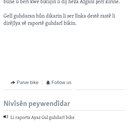
bûne û berî xwe bikujin li dij hêza Afganî şerr kirine.
ÇAND Û HUNER
SERNIVÎS
Gelî guhdaran hûn dikarin li ser lînka destê rastê li
dirêjîya vê raportê guhdarî bikin.
SORANÎ
Learning English
FOLLOW US
Parve bike
Follow us
Zimanên Din
Nivîsên peywendîdar
Li raporta Ayaz Gul guhdarî bike