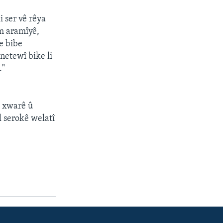
 ser vê rêya
m aramîyê,
e bibe
netewî bike li
."
e xwarê û
l serokê welatî