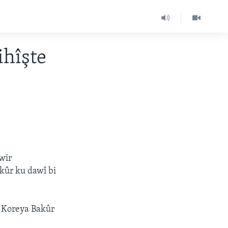
hîşte
wir
akûr ku dawî bi
i Koreya Bakûr