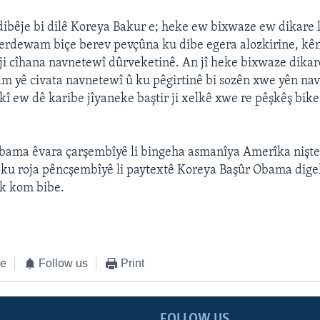
bêje bi dilê Koreya Bakur e; heke ew bixwaze ew dikare li
berdewam biçe berev pevçûna ku dibe egera alozkirine, kê
ji cîhana navnetewî dûrveketinê. An jî heke bixwaze dikar
yê civata navnetewî û ku pêgirtinê bi sozên xwe yên nav
kî ew dê karibe jîyaneke baştir ji xelkê xwe re pêşkêş bike
Obama êvara çarşembîyê li bingeha asmanîya Amerîka nişt
n ku roja pêncşembîyê li paytextê Koreya Başûr Obama dige
k kom bibe.
ke
Follow us
Print
FOLLOW US