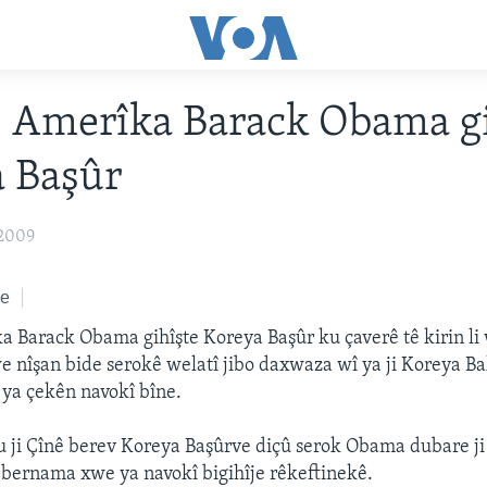
 Amerîka Barack Obama gi
 Başûr
 2009
ke
 Barack Obama gihîşte Koreya Başûr ku çaverê tê kirin li 
e nîşan bide serokê welatî jibo daxwaza wî ya ji Koreya B
ya çekên navokî bîne.
u ji Çînê berev Koreya Başûrve diçû serok Obama dubare j
r bernama xwe ya navokî bigihîje rêkeftinekê.