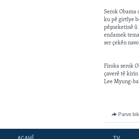
ÇAND Û HUNER
SERNIVÎS
Serok Obama di
ku pê girtîye 
SORANÎ
pêşneketinê û 
endamek temam 
ser çekên navo
Firoka serok 
çaverê tê kiri
Lee Myung-ba
Parve bi
AGAHÎ
TV