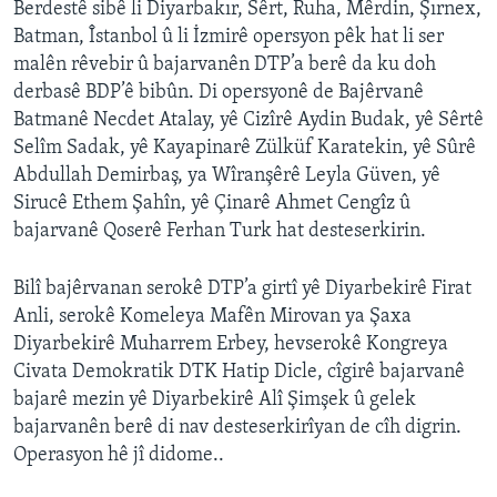
Berdestê sibê li Diyarbakır, Sêrt, Ruha, Mêrdin, Şırnex,
ÇAND Û HUNER
Batman, Îstanbol û li İzmirê opersyon pêk hat li ser
SERNIVÎS
malên rêvebir û bajarvanên DTP’a berê da ku doh
derbasê BDP’ê bibûn. Di opersyonê de Bajêrvanê
SORANÎ
Batmanê Necdet Atalay, yê Cizîrê Aydin Budak, yê Sêrtê
Selîm Sadak, yê Kayapinarê Zülküf Karatekin, yê Sûrê
Learning English
Abdullah Demirbaş, ya Wîranşêrê Leyla Güven, yê
Sirucê Ethem Şahîn, yê Çinarê Ahmet Cengîz û
FOLLOW US
bajarvanê Qoserê Ferhan Turk hat desteserkirin.
Bilî bajêrvanan serokê DTP’a girtî yê Diyarbekirê Firat
Anli, serokê Komeleya Mafên Mirovan ya Şaxa
Zimanên Din
Diyarbekirê Muharrem Erbey, hevserokê Kongreya
Civata Demokratik DTK Hatip Dicle, cîgirê bajarvanê
bajarê mezin yê Diyarbekirê Alî Şimşek û gelek
bajarvanên berê di nav desteserkirîyan de cîh digrin.
Operasyon hê jî didome..