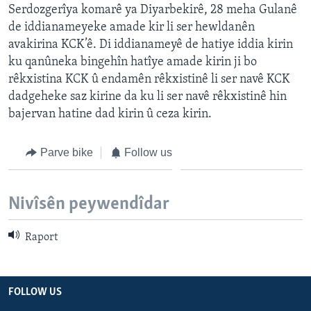
Serdozgerîya komarê ya Diyarbekirê, 28 meha Gulanê
de iddianameyeke amade kir li ser hewldanên
avakirina KCK’ê. Di iddianameyê de hatiye iddia kirin
ku qanûneka bingehîn hatîye amade kirin ji bo
rêkxistina KCK û endamên rêkxistinê li ser navê KCK
dadgeheke saz kirine da ku li ser navê rêkxistinê hin
bajervan hatine dad kirin û ceza kirin.
Parve bike
Follow us
Nivîsên peywendîdar
Raport
FOLLOW US