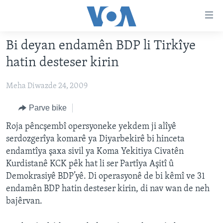
Lînkên
eksesibilîtî
Yekser
Bi deyan endamên BDP li Tirkîye
here
DESTPÊK
hatin desteser kirin
naveroka
NÛÇE
serekî
Meha Diwazde 24, 2009
HERÊMÊN KURDAN
Yekser
VÎDYO GALERÎ
here
AMERÎKA
FOTO GALERÎ
Parve bike
Malpera
TIRKÎYE
RADYO
Roja pêncşembî opersyoneke yekdem ji alîyê
serekî
serdozgerîya komarê ya Diyarbekirê bi hinceta
Yekser
SÛRÎYE
HEVPEYVÎN
endamtîya şaxa sivil ya Koma Yekitiya Civatên
here
ÎRAQ
Kurdistanê KCK pêk hat li ser Partîya Aşitî û
Lêgerînê
Demokrasiyê BDP’yê. Di operasyonê de bi kêmî ve 31
ÎRAN
endamên BDP hatin desteser kirin, di nav wan de neh
ROJHILATA NAVÎN
bajêrvan.
CÎHAN