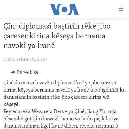
Lînkên
eksesibilîtî
Yekser
Çîn: diplomasî baştirîn rêke jibo
here
DESTPÊK
çareser kirina kêşeya bernama
naveroka
NÛÇE
serekî
navokî ya Îranê
HERÊMÊN KURDAN
Yekser
VÎDYO GALERÎ
here
Meha Yekem 05, 2010
AMERÎKA
FOTO GALERÎ
Malpera
TIRKÎYE
Parve bike
RADYO
serekî
Yekser
SÛRÎYE
Çînê daxwaza bizavên diplomasî kirî ye jibo çareser
HEVPEYVÎN
here
kirina kêşeya bernama navokî ya Îranê û radigehînît ku
ÎRAQ
Lêgerînê
danustandin baştirîn rêke jibo çareser kirina wê
ÎRAN
kêşeyê.
Peyivdareka Wezareta Derve ya Çînê, Jiang Yu, roja
ROJHILATA NAVÎN
Sêşembê got Çîn dixwazît hemo welatên pişikdariya
CÎHAN
danunstandinan ligel Îranê diken, rêyeka nerimtir û