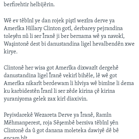
berfirehtir helbijêrin.
ÇAND Û HUNER
SERNIVÎS
Wê ev têbînî ye dan rojek piştî wezîra derve ya
SORANÎ
Amerîka Hillary Clinton gotî, derbarey pejrandina
toleyên nû li ser Îranê ji ber bernama wê ya navokî,
Waşintonê dest bi danustandina ligel hevalbendên xwe
Learning English
kirye.
FOLLOW US
Clintonê her wisa got Amerîka dixwazît dergehê
danustandina ligel Îranê vekirî bihêle, lê wê got
Amerîka nikarît berdewam li hîviya wê bimîne li dema
Zimanên Din
ku karbidestên Îranî li ser zêde kirina çê kirina
yuraniyoma gelek zax kirî diaxivin.
Peyivdarekê Wezareta Derve ya Îranê, Ramîn
Mêhmanperest, roja Sêşembê bersiva têbînî yên
Clintonê da û got danana moleteka dawiyê dê bê
encam bît.