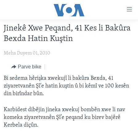
Lînkên
eksesibilîtî
Yekser
Jinekê Xwe Peqand, 41 Kes li Bakûra
here
DESTPÊK
Bexda Hatin Kuştin
naveroka
NÛÇE
serekî
Meha Duyem 01, 2010
HERÊMÊN KURDAN
Yekser
VÎDYO GALERÎ
here
AMERÎKA
FOTO GALERÎ
Parve bike
Malpera
TIRKÎYE
RADYO
Bi sedema hêrişka xwekujî li bakûra Bexda, 41
serekî
ziyaretvanên Şî'e hatin kuştin û bi kêmî ve 100 kesên
Yekser
SÛRÎYE
HEVPEYVÎN
din birîndar bûn.
here
ÎRAQ
Lêgerînê
Karbidest dibêjin jineka xwekuj bombên xwe li nav
ÎRAN
komeka ziyaretvanên Şî’e peqand ku birev bajêrê
ROJHILATA NAVÎN
Kerbela diçûn.
CÎHAN