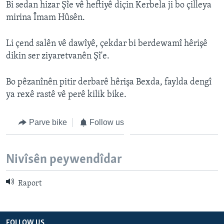
Bi sedan hizar Şîe vê heftiyê diçin Kerbela ji bo çilleya
ÇAND Û HUNER
mirina Îmam Hûsên.
SERNIVÎS
Li çend salên vê dawîyê, çekdar bi berdewamî hêrişê
SORANÎ
dikin ser ziyaretvanên Şî'e.
Learning English
Bo pêzanînên pitir derbarê hêrişa Bexda, faylda dengî
ya rexê rastê vê perê kilik bike.
FOLLOW US
Parve bike
Follow us
Zimanên Din
Nivîsên peywendîdar
Raport
FOLLOW US