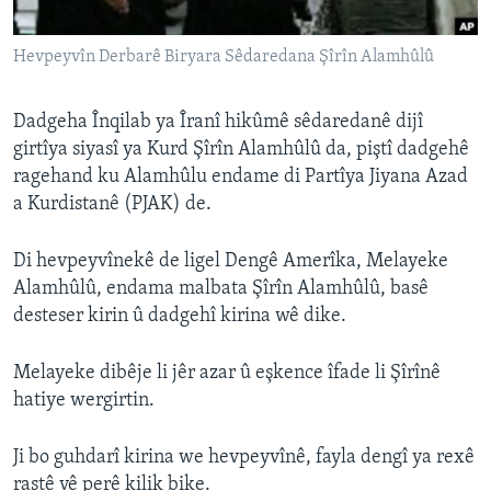
ÇAND Û HUNER
Hevpeyvîn Derbarê Biryara Sêdaredana Şîrîn Alamhûlû
SERNIVÎS
SORANÎ
Dadgeha Înqilab ya Îranî hikûmê sêdaredanê dijî
girtîya siyasî ya Kurd Şîrîn Alamhûlû da, piştî dadgehê
Learning English
ragehand ku Alamhûlu endame di Partîya Jiyana Azad
a Kurdistanê (PJAK) de.
FOLLOW US
Di hevpeyvînekê de ligel Dengê Amerîka, Melayeke
Alamhûlû, endama malbata Şîrîn Alamhûlû, basê
desteser kirin û dadgehî kirina wê dike.
Zimanên Din
Melayeke dibêje li jêr azar û eşkence îfade li Şîrînê
hatiye wergirtin.
Ji bo guhdarî kirina we hevpeyvînê, fayla dengî ya rexê
rastê vê perê kilik bike.