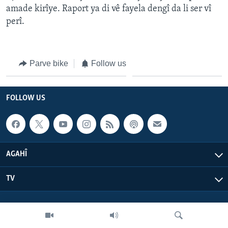
amade kirîye. Raport ya di vê fayela dengî da li ser vî
ÇAND Û HUNER
perî.
SERNIVÎS
SORANÎ
Parve bike
Follow us
Learning English
FOLLOW US
FOLLOW US
Zimanên Din
AGAHÎ
TV