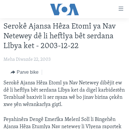
Lînkên
eksesibilîtî
Yekser
Serokê Ajansa Hêza Etomî ya Nav
here
DESTPÊK
Netewey dê li heftîya bêt serdana
naveroka
NÛÇE
serekî
Lîbya ket - 2003-12-22
HERÊMÊN KURDAN
Yekser
VÎDYO GALERÎ
here
Meha Diwazde 22, 2003
AMERÎKA
FOTO GALERÎ
Malpera
TIRKÎYE
Parve bike
RADYO
serekî
Yekser
SÛRÎYE
Serokê Ajansa Hêza Etomî ya Nav Netewey dibêjit ew
HEVPEYVÎN
here
dê li heftîya bêt serdana Lîbya ket da digel karbidestên
ÎRAQ
Lêgerînê
Terablusê baxivit li ser nyaza wê bo jinav birina çekên
ÎRAN
xwe yên wêrankarîya giştî.
ROJHILATA NAVÎN
Peyahinêra Dengê Emerîka Melenî Solî li Bingehên
CÎHAN
Ajansa Hêza Etumîya Nav netewey li Vîyena raportek