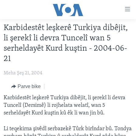
Lînkên
eksesibilîtî
Yekser
Karbidestêt leşkerê Turkiya dibêjit,
here
DESTPÊK
li şerekî li devra Tuncelî wan 5
naveroka
NÛÇE
serekî
serheldayêt Kurd kuştin - 2004-06-
HERÊMÊN KURDAN
Yekser
VÎDYO GALERÎ
21
here
AMERÎKA
FOTO GALERÎ
Malpera
Meha Şeş 21, 2004
TIRKÎYE
RADYO
serekî
Yekser
Parve bike
SÛRÎYE
HEVPEYVÎN
here
Karbidestêt leşkerê Turkiya dibêjit, li şerekî li devra
ÎRAQ
Lêgerînê
Tuncelî (Dersimê) li rojhelata welatî, wan 5
ÎRAN
serheldayêt Kurd kuştin kû êk li wan jin bû.
ROJHILATA NAVÎN
Li teqekirna şivêdî serbazekê Tûrk birîndar bû. Tondya
CÎHAN