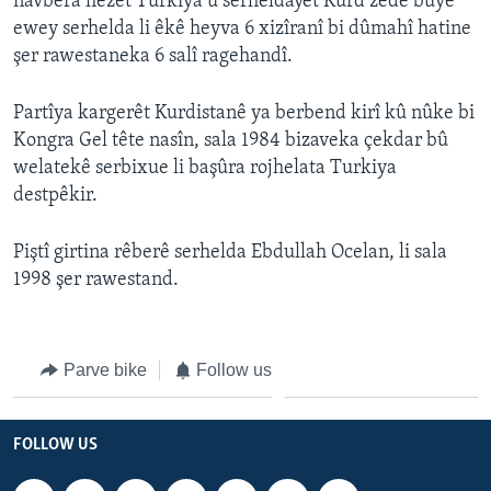
navbera hêzêt Turkiya û serheldayêt Kurd zêde bûye
ÇAND Û HUNER
ewey serhelda li êkê heyva 6 xizîranî bi dûmahî hatine
şer rawestaneka 6 salî ragehandî.
SERNIVÎS
SORANÎ
Partîya kargerêt Kurdistanê ya berbend kirî kû nûke bi
Kongra Gel tête nasîn, sala 1984 bizaveka çekdar bû
Learning English
welatekê serbixue li başûra rojhelata Turkiya
destpêkir.
FOLLOW US
Piştî girtina rêberê serhelda Ebdullah Ocelan, li sala
1998 şer rawestand.
Zimanên Din
Parve bike
Follow us
FOLLOW US