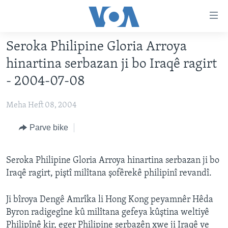
Lînkên
eksesibilîtî
Yekser
Seroka Philipine Gloria Arroya
here
DESTPÊK
hinartina serbazan ji bo Iraqê ragirt
naveroka
NÛÇE
serekî
- 2004-07-08
HERÊMÊN KURDAN
Yekser
VÎDYO GALERÎ
here
Meha Heft 08, 2004
AMERÎKA
FOTO GALERÎ
Malpera
TIRKÎYE
Parve bike
RADYO
serekî
Yekser
SÛRÎYE
HEVPEYVÎN
here
Seroka Philipine Gloria Arroya hinartina serbazan ji bo
ÎRAQ
Lêgerînê
Iraqê ragirt, piştî milîtana şofêrekê philipinî revandî.
ÎRAN
Ji bîroya Dengê Amrîka li Hong Kong peyamnêr Hêda
ROJHILATA NAVÎN
Byron radigegîne kû milîtana gefeya kûştina weltiyê
CÎHAN
Philipînê kir, eger Philipine serbazên xwe ji Iraqê ve