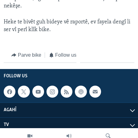
ÇAND Û HUNER
nekêşe.
SERNIVÎS
Heke te bivêt guh bideye vê raportê, ev fayela dengî li
SORANÎ
ser vî perî klîk bike.
Learning English
Parve bike
Follow us
FOLLOW US
FOLLOW US
Zimanên Din
AGAHÎ
TV