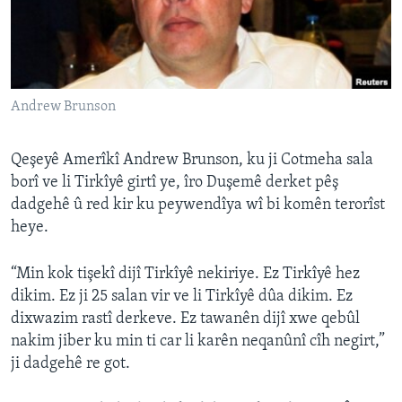
ÇAND Û HUNER
SERNIVÎS
SORANÎ
Andrew Brunson
Learning English
Qeşeyê Amerîkî Andrew Brunson, ku ji Cotmeha sala
FOLLOW US
borî ve li Tirkîyê girtî ye, îro Duşemê derket pêş
dadgehê û red kir ku peywendîya wî bi komên terorîst
heye.
Zimanên Din
“Min kok tişekî dijî Tirkîyê nekiriye. Ez Tirkîyê hez
dikim. Ez ji 25 salan vir ve li Tirkîyê dûa dikim. Ez
dixwazim rastî derkeve. Ez tawanên dijî xwe qebûl
nakim jiber ku min ti car li karên neqanûnî cîh negirt,”
ji dadgehê re got.