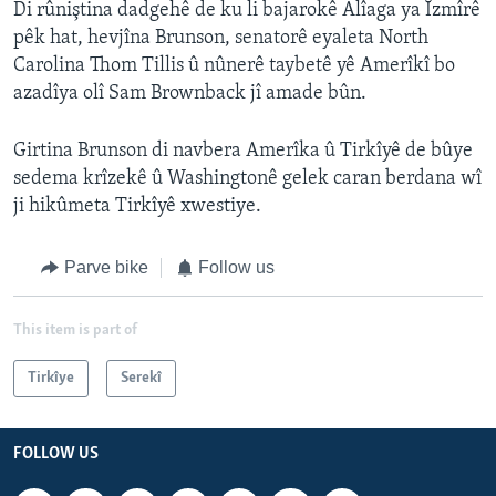
Di rûniştina dadgehê de ku li bajarokê Alîaga ya Îzmîrê
pêk hat, hevjîna Brunson, senatorê eyaleta North
Carolina Thom Tillis û nûnerê taybetê yê Amerîkî bo
azadîya olî Sam Brownback jî amade bûn.
Girtina Brunson di navbera Amerîka û Tirkîyê de bûye
sedema krîzekê û Washingtonê gelek caran berdana wî
ji hikûmeta Tirkîyê xwestiye.
Parve bike
Follow us
This item is part of
Tirkîye
Serekî
FOLLOW US