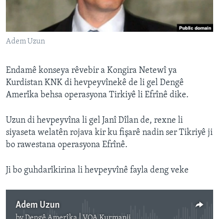
ÇAND Û HUNER
SERNIVÎS
Adem Uzun
SORANÎ
Learning English
Endamê konseya rêvebir a Kongira Netewî ya
Kurdistan KNK di hevpeyvînekê de li gel Dengê
Amerîka behsa operasyona Tirkiyê li Efrînê dike.
FOLLOW US
Uzun di hevpeyvîna li gel Janî Dîlan de, rexne li
siyaseta welatên rojava kir ku fişarê nadin ser Tikriyê ji
Zimanên Din
bo rawestana operasyona Efrînê.
Ji bo guhdarîkirina li hevpeyvînê fayla deng veke
Adem Uzun
by
Dengê Amerîka | VOA Kurmanji