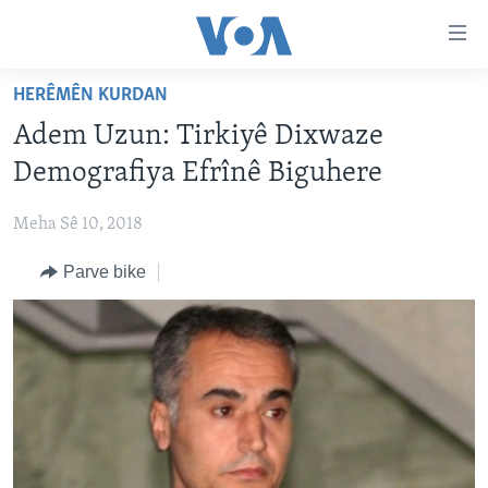
Lînkên
eksesibilîtî
Yekser
HERÊMÊN KURDAN
here
DESTPÊK
Adem Uzun: Tirkiyê Dixwaze
naveroka
NÛÇE
serekî
Demografiya Efrînê Biguhere
HERÊMÊN KURDAN
Yekser
VÎDYO GALERÎ
here
Meha Sê 10, 2018
AMERÎKA
FOTO GALERÎ
Malpera
Parve bike
TIRKÎYE
RADYO
serekî
Yekser
SÛRÎYE
HEVPEYVÎN
here
ÎRAQ
Lêgerînê
ÎRAN
ROJHILATA NAVÎN
CÎHAN