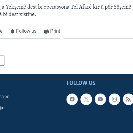
oja Yekşemê dest bi operasyona Tel Afarê kir û pêr Sêşemê 
bi dest xistine.
ke
Follow us
Print
î
FOLLOW US
ction
jar
î