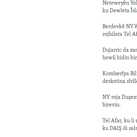
Neteweyên Yekb
ku Dewleta Îsl
Berdevkê NY'ê 
rojhilata Tel A
Dujarric da za
hewil bidin bir
Komîserîya Bil
derketina sîvî
NY roja Duşemê
birevin.
Tel Afar, ku li
ku DAIŞ di sal