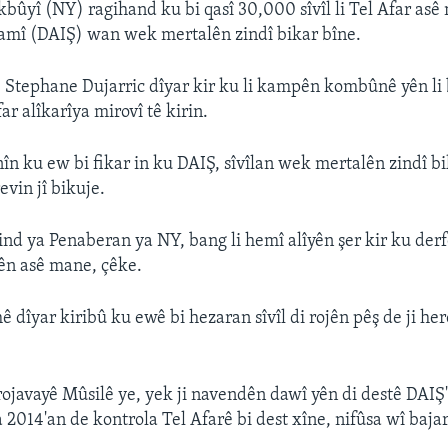
ûyî (NY) ragihand ku bi qasî 30,000 sîvîl li Tel Afar asê
amî (DAIŞ) wan wek mertalên zindî bikar bîne.
Stephane Dujarric dîyar kir ku li kampên kombûnê yên li b
far alîkarîya mirovî tê kirin.
nîn ku ew bi fikar in ku DAIŞ, sîvîlan wek mertalên zindî b
evin jî bikuje.
ind ya Penaberan ya NY, bang li hemî alîyên şer kir ku der
lên asê mane, çêke.
 dîyar kiribû ku ewê bi hezaran sîvîl di rojên pêş de ji he
 rojavayê Mûsilê ye, yek ji navendên dawî yên di destê DAIŞ'
a 2014'an de kontrola Tel Afarê bi dest xîne, nifûsa wî baj