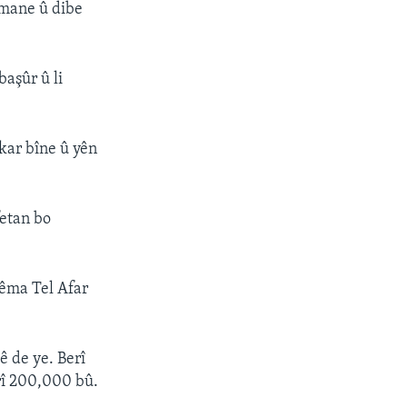
 mane û dibe
aşûr û li
ikar bîne û yên
fetan bo
rêma Tel Afar
ê de ye. Berî
arî 200,000 bû.