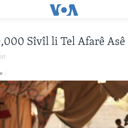
,000 Sîvîl li Tel Afarê As
017
ke