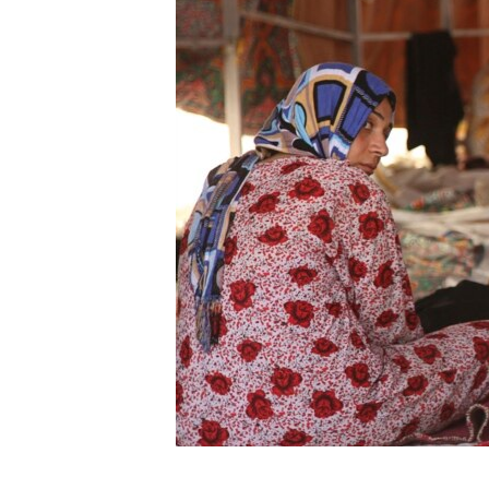
ÇAND Û HUNER
SERNIVÎS
SORANÎ