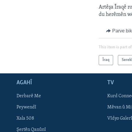
Artêşa Îraqê r
du herêmên wê 
Parve bi
This item is part of
Îraq
Serek
AGAHÎ
TV
Learning English
Derbarê Me
Kurd Conne
FOLLOW US
Peywendî
Mêvan û Mi
Xala 508
Vîdyo Galer
Şertên Qanûnî