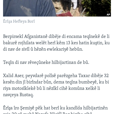
ÇAND Û HUNER
SERNIVÎS
Êrîşa Hefteya Borî
SORANÎ
Learning English
Berpirsekî Afganistanê dibêje di encama teqînekê de li
bakurê rojhilata welêt herî kêm 13 kes hatin kuştin, ku
di nav de sivîl û hêzên ewlekariyê hebûn.
FOLLOW US
Teqîn di nav rêveçûneke hilbijartinan de bû.
Zimanên Din
Xalid Aser, peyvdarê polîsê parêzgeha Taxar dibêje 32
kesên din jî birîndar bûn, dema teqîna bumbeyê, ku bi
riya motosîklekê bû li nêzîkî cihê komûna xelkê li
navçeya Rustaq.
Êrîşa îro Şemiyê pêk hat berî ku kandîda hilbijartinên