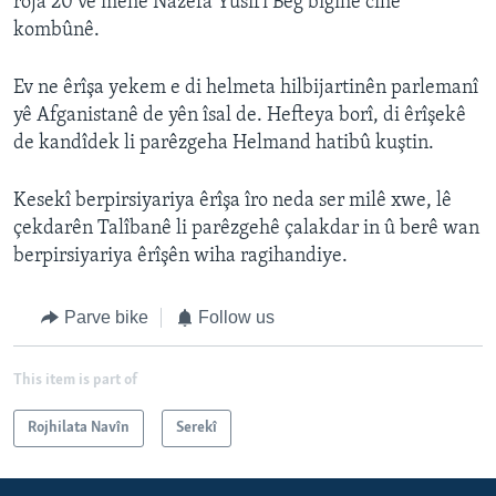
roja 20 vê mehê Nazefa Yûsifî Beg bigihe cihê
kombûnê.
Ev ne êrîşa yekem e di helmeta hilbijartinên parlemanî
yê Afganistanê de yên îsal de. Hefteya borî, di êrîşekê
de kandîdek li parêzgeha Helmand hatibû kuştin.
Kesekî berpirsiyariya êrîşa îro neda ser milê xwe, lê
çekdarên Talîbanê li parêzgehê çalakdar in û berê wan
berpirsiyariya êrîşên wiha ragihandiye.
Parve bike
Follow us
This item is part of
Rojhilata Navîn
Serekî