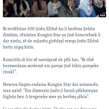
ÇAND Û HUNER
SERNIVÎS
SORANÎ
Bi tevlêbûna 500 jinên Efrînê ku li herêma Şehba
Learning English
dimînin, rêxistina Kongira Star ya jinê komcivînek li
dar xistin, tê de mijarên girêdayî rewşa jinên Efrînê
hatin niqaş kirin.
FOLLOW US
Komcivîn di bin vê navnîşanê de pêk hat, “Bi rihê
berxwedana serdemê em şoreşa jinê bikin şoreşeke
Zimanên Din
civakî”.
Newroz Haşim endama Kongira Star dor armancên
wan axivî: “Em dixwazin jinên ji hemû pêkhateyan
bigînin hev, û tevgereke xwe ya hevbeş çêkin”.