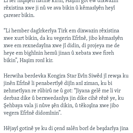
Li ser nîqaşên hatine kirin, Haşim got ew dixwazin
rêxistina xwe ji nû ve ava bikin û kêmasîyên heyî
çareser bikin.
“Li hember dagîrkerîya Tirk em dixwazin rêxistina
xwe xurt bikin, da ku vegerin Efrînê, jibo kêmasîyên
xwe em rexnedayîna xwe jî didin, di projeya me de
heye em bighînin hemû jinan û xebata xwe fireh
bikin”, Haşim ronî kir.
Herwiha berdevka Kongira Star Evîn Siwêd jî rewşa ku
jinên Efrînê li penabertîyê dijîn anî ziman, ku bi
zehmetîyan re rûbirû ne û got: “Jiyana gelê me li vir
derbaz dike û berxwedanîya jin dike cihê rêzê ye, ku
Şehbaya vala ji nûve şên dikin, û têkoşîna xwe jibo
vegera Efrînê didomînin”.
Hêjayî gotinê ye ku di çend salên borî de beşdarîya jina