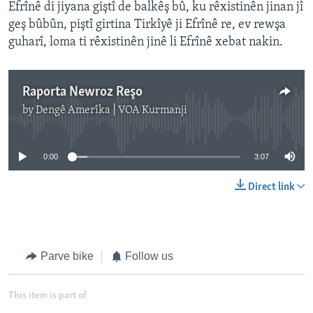
Efrînê di jiyana giştî de balkêş bû, ku rêxistinên jinan jî
geş bûbûn, piştî girtina Tirkîyê ji Efrînê re, ev rewşa
guharî, loma ti rêxistinên jinê li Efrînê xebat nakin.
Raporta Newroz Reşo
by
Dengê Amerîka | VOA Kurmanji
No media source currently available
0:00
3:07
Direct link
Parve bike
Follow us
This item is part of