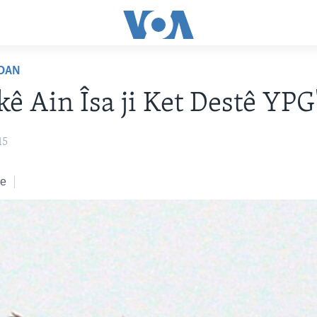
DAN
kê Ain Îsa ji Ket Destê YPG
15
ke