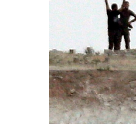
ÇAND Û HUNER
SERNIVÎS
SORANÎ