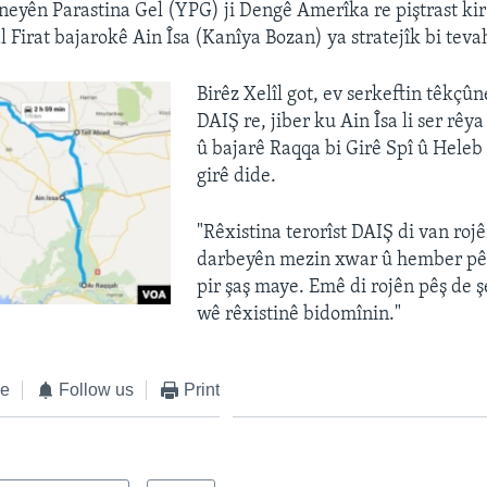
eyên Parastina Gel (YPG) ji Dengê Amerîka re piştrast ki
 Firat bajarokê Ain Îsa (Kanîya Bozan) ya stratejîk bi tevah
Birêz Xelîl got, ev serkeftin têkçûn
DAIŞ re, jiber ku Ain Îsa li ser rêy
û bajarê Raqqa bi Girê Spî û Heleb
girê dide.
"Rêxistina terorîst DAIŞ di van roj
darbeyên mezin xwar û hember pê
pir şaş maye. Emê di rojên pêş de ş
wê rêxistinê bidomînin."
ke
Follow us
Print