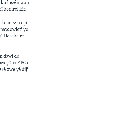
r ku hêzên wan
î kontrol kir.
eke mezin e ji
a navdewletî ye
 û Hesekê re
ên dawî de
şveçûna YPG'ê
erê xwe yê dijî