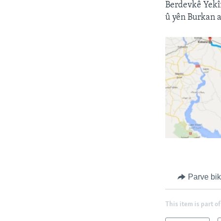
Berdevkê Yekîn
û yên Burkan al
Parve bi
This item is part of