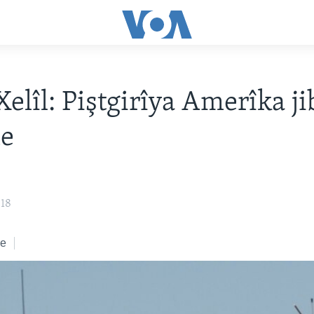
Xelîl: Piştgirîya Amerîka j
e
018
ke