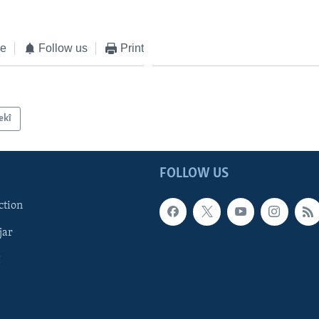
ke
Follow us
Print
ekî
FOLLOW US
ction
jar
î