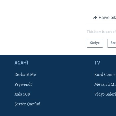
Parve bi
This item is part of
Sûrîye
Ser
AGAHÎ
TV
Learning English
Derbarê Me
Kurd Conne
FOLLOW US
Peywendî
Mêvan û Mi
Xala 508
Vîdyo Galer
Şertên Qanûnî
Zimanên Din