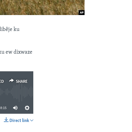
ibêje ku
r ku ew dixwaze
ED
SHARE
8:15
Direct link
SHARE