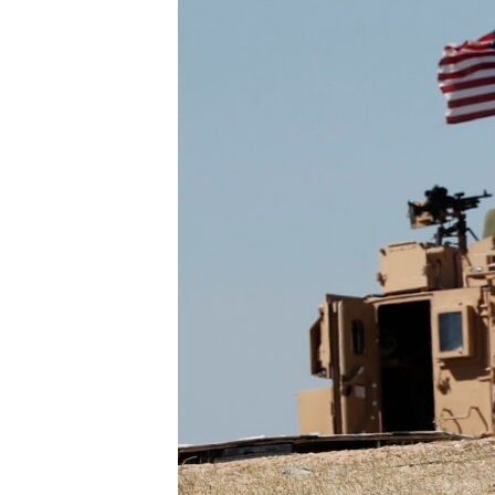
ÇAND Û HUNER
SERNIVÎS
SORANÎ