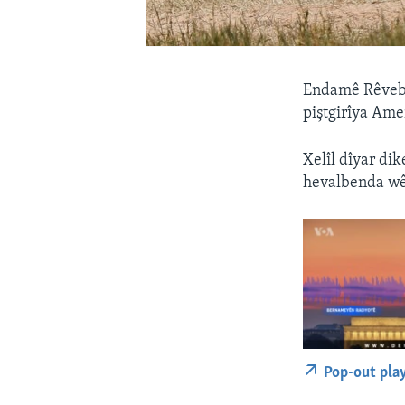
Endamê Rêvebi
piştgirîya Ame
Xelîl dîyar di
hevalbenda wê
Pop-out pla