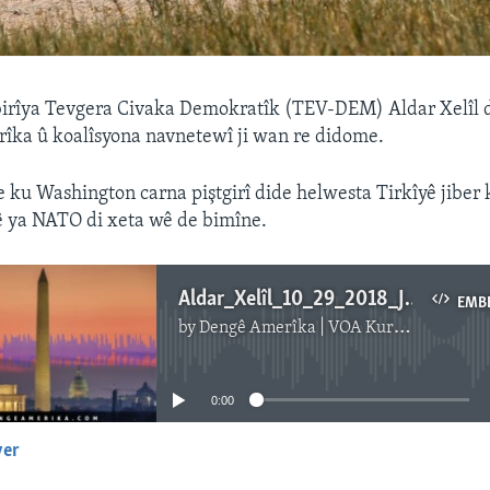
rîya Tevgera Civaka Demokratîk (TEV-DEM) Aldar Xelîl d
rîka û koalîsyona navnetewî ji wan re didome.
ke ku Washington carna piştgirî dide helwesta Tirkîyê jibe
 ya NATO di xeta wê de bimîne.
Aldar_Xelîl_10_29_2018_JM
EMB
by
Dengê Amerîka | VOA Kurmanji
No media source currently available
0:00
yer
EMBED