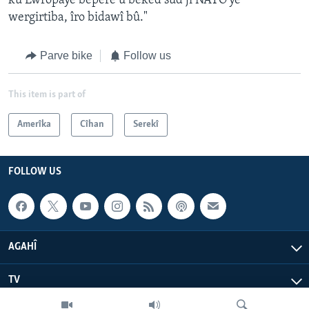
ku Ewropayê bêpere û bêked sûd ji NATO'yê
wergirtiba, îro bidawî bû."
Parve bike
Follow us
This item is part of
Amerîka
Cîhan
Serekî
FOLLOW US
AGAHÎ
TV