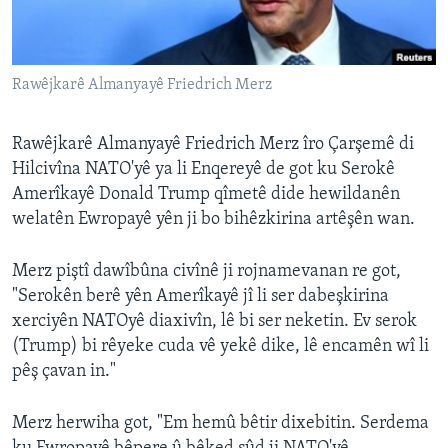
ÇAND Û HUNER
SERNIVÎS
Rawêjkarê Almanyayê Friedrich Merz
SORANÎ
Learning English
Rawêjkarê Almanyayê Friedrich Merz îro Çarşemê di
Hilcivîna NATO'yê ya li Enqereyê de got ku Serokê
Amerîkayê Donald Trump qîmetê dide hewildanên
FOLLOW US
welatên Ewropayê yên ji bo bihêzkirina artêşên wan.
Merz piştî dawîbûna civînê ji rojnamevanan re got,
Zimanên Din
"Serokên berê yên Amerîkayê jî li ser dabeşkirina
xerciyên NATOyê diaxivîn, lê bi ser neketin. Ev serok
(Trump) bi rêyeke cuda vê yekê dike, lê encamên wî li
pêş çavan in."
Merz herwiha got, "Em hemû bêtir dixebitin. Serdema