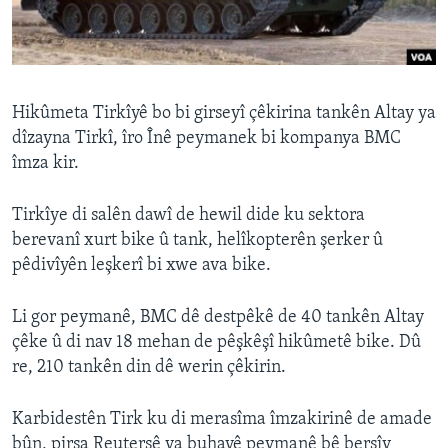
ÇAND Û HUNER
SERNIVÎS
SORANÎ
Hikûmeta Tirkîyê bo bi girseyî çêkirina tankên Altay ya
dîzayna Tirkî, îro Înê peymanek bi kompanya BMC
Learning English
îmza kir.
FOLLOW US
Tirkîye di salên dawî de hewil dide ku sektora
berevanî xurt bike û tank, helîkopterên şerker û
pêdivîyên leşkerî bi xwe ava bike.
Zimanên Din
Li gor peymanê, BMC dê destpêkê de 40 tankên Altay
çêke û di nav 18 mehan de pêşkêşî hikûmetê bike. Dû
re, 210 tankên din dê werin çêkirin.
Karbidestên Tirk ku di merasîma îmzakirinê de amade
bûn, pirsa Reutersê ya buhayê peymanê bê bersîv