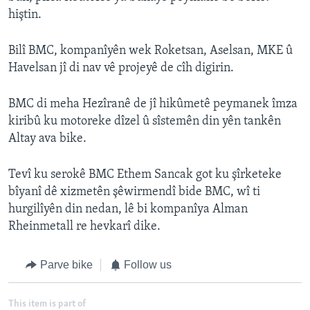
hiştin.
Bilî BMC, kompanîyên wek Roketsan, Aselsan, MKE û
Havelsan jî di nav vê projeyê de cîh digirin.
BMC di meha Hezîranê de jî hikûmetê peymanek îmza
kiribû ku motoreke dîzel û sîstemên din yên tankên
Altay ava bike.
Tevî ku serokê BMC Ethem Sancak got ku şîrketeke
bîyanî dê xizmetên şêwirmendî bide BMC, wî ti
hurgilîyên din nedan, lê bi kompanîya Alman
Rheinmetall re hevkarî dike.
Parve bike
Follow us
This item is part of