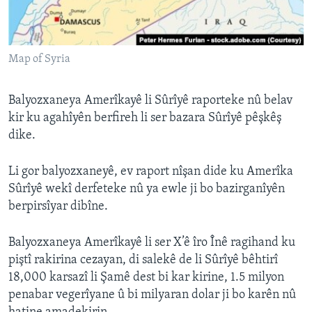
ÇAND Û HUNER
SERNIVÎS
Map of Syria
SORANÎ
Learning English
Balyozxaneya Amerîkayê li Sûrîyê raporteke nû belav
kir ku agahîyên berfireh li ser bazara Sûrîyê pêşkêş
dike.
FOLLOW US
Li gor balyozxaneyê, ev raport nîşan dide ku Amerîka
Sûrîyê wekî derfeteke nû ya ewle ji bo bazirganîyên
Zimanên Din
berpirsîyar dibîne.
Balyozxaneya Amerîkayê li ser X’ê îro Înê ragihand ku
piştî rakirina cezayan, di salekê de li Sûrîyê bêhtirî
18,000 karsazî li Şamê dest bi kar kirine, 1.5 milyon
penabar vegerîyane û bi milyaran dolar ji bo karên nû