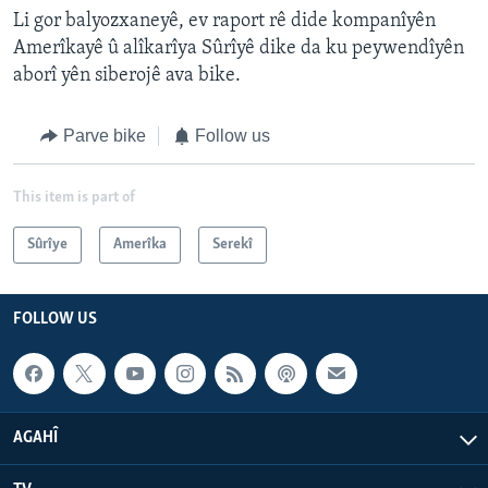
Li gor balyozxaneyê, ev raport rê dide kompanîyên
Amerîkayê û alîkarîya Sûrîyê dike da ku peywendîyên
aborî yên siberojê ava bike.
Parve bike
Follow us
This item is part of
Sûrîye
Amerîka
Serekî
FOLLOW US
AGAHÎ