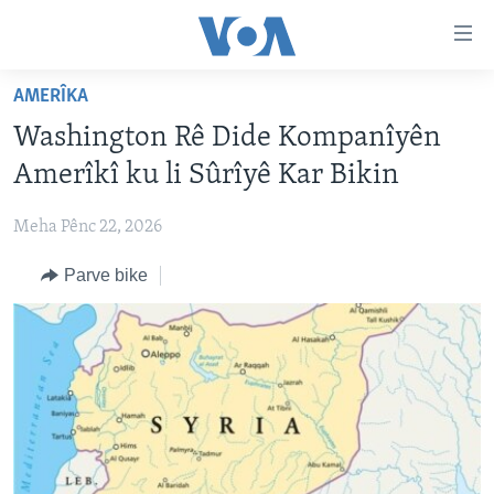
Lînkên
eksesibilîtî
Yekser
AMERÎKA
here
DESTPÊK
Washington Rê Dide Kompanîyên
naveroka
NÛÇE
serekî
Amerîkî ku li Sûrîyê Kar Bikin
HERÊMÊN KURDAN
Yekser
VÎDYO GALERÎ
here
Meha Pênc 22, 2026
AMERÎKA
FOTO GALERÎ
Malpera
Parve bike
TIRKÎYE
RADYO
serekî
Yekser
SÛRÎYE
HEVPEYVÎN
here
ÎRAQ
Lêgerînê
ÎRAN
ROJHILATA NAVÎN
CÎHAN