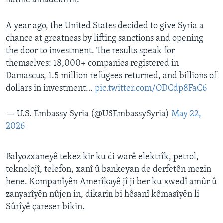
hatine amadekirin.
A year ago, the United States decided to give Syria a
chance at greatness by lifting sanctions and opening
the door to investment. The results speak for
themselves: 18,000+ companies registered in
Damascus, 1.5 million refugees returned, and billions of
dollars in investment…
pic.twitter.com/ODCdp8FaC6
— U.S. Embassy Syria (@USEmbassySyria)
May 22,
2026
Balyozxaneyê tekez kir ku di warê elektrîk, petrol,
teknolojî, telefon, xanî û bankeyan de derfetên mezin
hene. Kompanîyên Amerîkayê jî ji ber ku xwedî amûr û
zanyarîyên nûjen in, dikarin bi hêsanî kêmasîyên li
Sûrîyê çareser bikin.