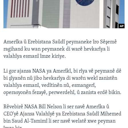
ÇAND Û HUNER
SERNIVÎS
SORANÎ
Learning English
Amerîka û Erebistana Saûdî peymaneke îro Sêşemê
ragihand ku wan peymanek di warê hevkarîya li
valahîya esmanî îmze kiriye.
FOLLOW US
Li gor ajansa NASA ya Amerîkî, bi rîya vê peymanê dê
bi şîyanên nû jibo hevkarîya di warên wekî zanistên
Zimanên Din
valahîya esmanî, vedîtinên nû, esmangerî,
operasyonên fezayê, perwerdehî, û zanista erdê bikin.
Rêvebirê NASA Bill Nelson li ser navê Amerîka û
CEO'yê Ajansa Valahîyê ya Erebistana Saûdî Mihemed
bin Saud Al-Tamimî li ser navê welatê xwe peyman