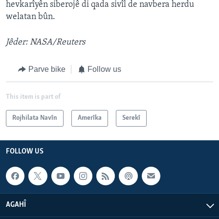
hevkarîyên siberojê di qada sivîl de navbera herdu
welatan bûn.
Jêder: NASA/Reuters
Parve bike
Follow us
This item is part of
Rojhilata Navîn
Amerîka
Serekî
FOLLOW US
AGAHÎ