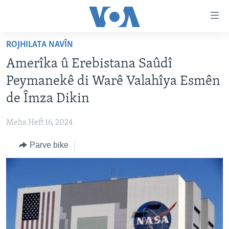
Lînkên
eksesibilîtî
Yekser
ROJHILATA NAVÎN
here
DESTPÊK
Amerîka û Erebistana Saûdî
naveroka
NÛÇE
serekî
Peymanekê di Warê Valahîya Esmên
HERÊMÊN KURDAN
Yekser
VÎDYO GALERÎ
de Îmza Dikin
here
AMERÎKA
FOTO GALERÎ
Malpera
Meha Heft 16, 2024
TIRKÎYE
RADYO
serekî
Yekser
Parve bike
SÛRÎYE
HEVPEYVÎN
here
ÎRAQ
Lêgerînê
ÎRAN
ROJHILATA NAVÎN
CÎHAN