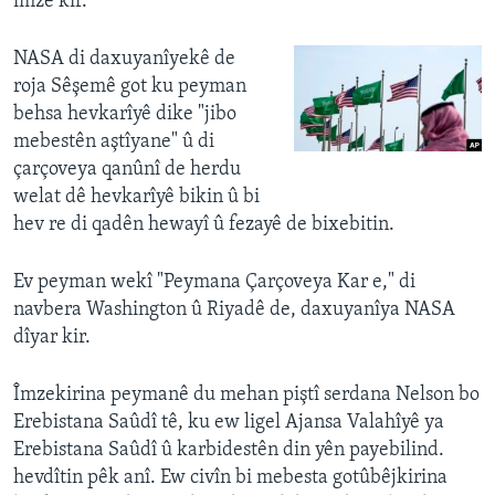
îmze kir.
NASA di daxuyanîyekê de
roja Sêşemê got ku peyman
behsa hevkarîyê dike "jibo
mebestên aştîyane" û di
çarçoveya qanûnî de herdu
welat dê hevkarîyê bikin û bi
hev re di qadên hewayî û fezayê de bixebitin.
Ev peyman wekî "Peymana Çarçoveya Kar e," di
navbera Washington û Riyadê de, daxuyanîya NASA
dîyar kir.
Îmzekirina peymanê du mehan piştî serdana Nelson bo
Erebistana Saûdî tê, ku ew ligel Ajansa Valahîyê ya
Erebistana Saûdî û karbidestên din yên payebilind.
hevdîtin pêk anî. Ew civîn bi mebesta gotûbêjkirina