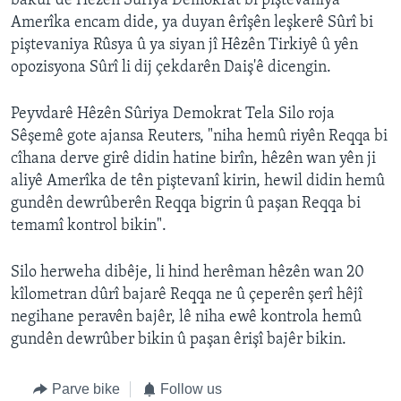
bakûr de Hêzên Sûriya Demokrat bi piştevaniya
Amerîka encam dide, ya duyan êrîşên leşkerê Sûrî bi
piştevaniya Rûsya û ya siyan jî Hêzên Tirkiyê û yên
opozisyona Sûrî li dij çekdarên Daiş'ê dicengin.
Peyvdarê Hêzên Sûriya Demokrat Tela Silo roja
Sêşemê gote ajansa Reuters, "niha hemû riyên Reqqa bi
cîhana derve girê didin hatine birîn, hêzên wan yên ji
aliyê Amerîka de tên piştevanî kirin, hewil didin hemû
gundên dewrûberên Reqqa bigrin û paşan Reqqa bi
temamî kontrol bikin".
Silo herweha dibêje, li hind herêman hêzên wan 20
kîlometran dûrî bajarê Reqqa ne û çeperên şerî hêjî
negihane peravên bajêr, lê niha ewê kontrola hemû
gundên dewrûber bikin û paşan êrişî bajêr bikin.
Parve bike
Follow us