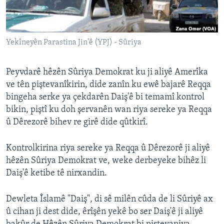
ÇAND Û HUNER
SERNIVÎS
Yekîneyên Parastina Jin'ê (YPJ) - Sûriya
SORANÎ
Learning English
Peyvdarê hêzên Sûriya Demokrat ku ji aliyê Amerîka
ve tên piştevanîkirin, dide zanîn ku ewê bajarê Reqqa
bingeha serke ya çekdarên Daiş'ê bi temamî kontrol
FOLLOW US
bikin, piştî ku doh şervanên wan riya sereke ya Reqqa
û Dêrezorê bihev re girê dide qûtkirî.
Zimanên Din
Kontrolkirina riya sereke ya Reqqa û Dêrezorê ji aliyê
hêzên Sûriya Demokrat ve, weke derbeyeke bihêz li
Daiş'ê ketibe tê nirxandin.
Dewleta Îslamê "Daiş", di sê milên cûda de li Sûriyê ax
û cihan ji dest dide, êrîşên yekê bo ser Daiş'ê ji aliyê