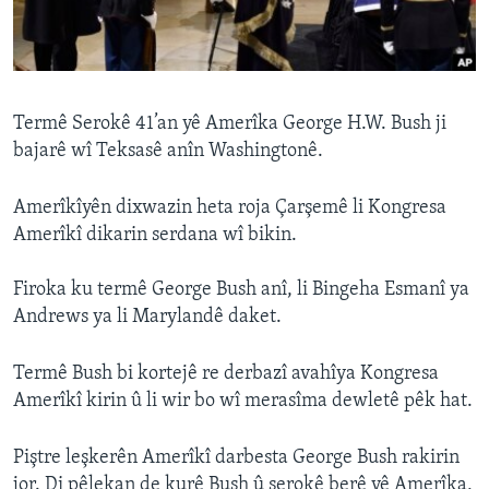
ÇAND Û HUNER
SERNIVÎS
SORANÎ
Termê Serokê 41’an yê Amerîka George H.W. Bush ji
bajarê wî Teksasê anîn Washingtonê.
Learning English
Amerîkîyên dixwazin heta roja Çarşemê li Kongresa
FOLLOW US
Amerîkî dikarin serdana wî bikin.
Firoka ku termê George Bush anî, li Bingeha Esmanî ya
Andrews ya li Marylandê daket.
Zimanên Din
Termê Bush bi kortejê re derbazî avahîya Kongresa
Amerîkî kirin û li wir bo wî merasîma dewletê pêk hat.
Piştre leşkerên Amerîkî darbesta George Bush rakirin
jor. Di pêlekan de kurê Bush û serokê berê yê Amerîka,