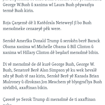
George W.Bush û xanima wî Laura Bush pêşwazîya
termê Bush kirin.
Roja Çarşemê dê li Katêdrala Neteweyî jî bo Bush
merasîmeke cenazeyê pêk were.
Serokê Amerîka Donald Trump û serokên berê Barack
Obama xanima wî Michelle Obama û Bill Clinton û
xanima wî Hillary Clinton dê beşdarî merasîmê bibin.
Di vê merasîmê de dê kurê George Bush, George W.
Bush, Senatorê Berê Alan Simpson yê ku wek hevalê
nêz yê Bush tê nas kirin, Serokê Berê yê Kanada Brian
Mulroney û dîrokzan Jon Meachem yê bîyografîya Bush
nivîsîbû, axaftinan bikin.
Çaverê ye Serok Trump di merasîmê de ti axaftinan