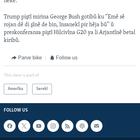
neke.
Trump piştî mirina George Bush gotibû ku ‘’Emê sê
rojan dê di şînê de bin, însanekî pir hêja bû’’ û
preskonferansa piştî Hilcivîna G20 ya li Arjantînê betal
kiribû.
Parve bike
Follow us
This item is part of
Amerîka
Serekî
FOLLOW US