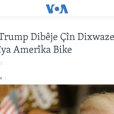
Trump Dibêje Çîn Dixwaz
îya Amerîka Bike
17
ke