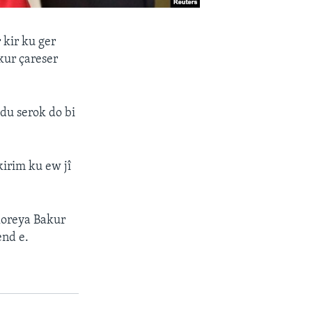
kir ku ger
kur çareser
 du serok do bi
kirim ku ew jî
Koreya Bakur
end e.