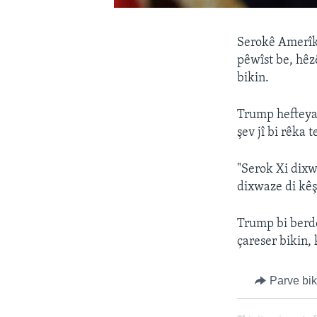
Serokê Amerîk
pêwîst be, hêz
bikin.
Trump hefteya 
şev jî bi rêka 
"Serok Xi dixw
dixwaze di kêş
Trump bi berd
çareser bikin,
Parve bi