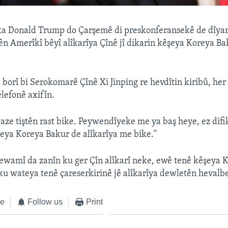
a Donald Trump do Çarşemê di preskonferansekê de dîyar 
ên Amerîkî bêyî alîkarîya Çînê jî dikarin kêşeya Koreya Ba
borî bi Serokomarê Çînê Xi Jinping re hevdîtin kiribû, her
telefonê axifîn.
aze tiştên rast bike. Peywendîyeke me ya baş heye, ez difi
eya Koreya Bakur de alîkarîya me bike."
ewamî da zanîn ku ger Çîn alîkarî neke, ewê tenê kêşeya 
 ku wateya tenê çareserkirinê jê alîkarîya dewletên hevalb
ke
Follow us
Print