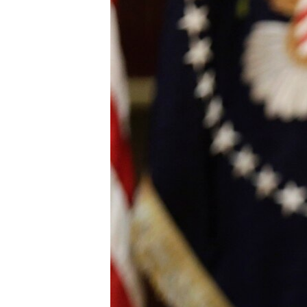
ÇAND Û HUNER
SERNIVÎS
SORANÎ