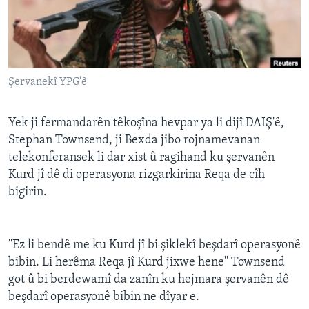
ÇAND Û HUNER
SERNIVÎS
SORANÎ
Şervanekî YPG'ê
Learning English
Yek ji fermandarên têkoşîna hevpar ya li dijî DAIŞ'ê,
FOLLOW US
Stephan Townsend, ji Bexda jibo rojnamevanan
telekonferansek li dar xist û ragihand ku şervanên
Kurd jî dê di operasyona rizgarkirina Reqa de cîh
bigirin.
Zimanên Din
''Ez li bendê me ku Kurd jî bi şiklekî beşdarî operasyonê
bibin. Li herêma Reqa jî Kurd jixwe hene'' Townsend
got û bi berdewamî da zanîn ku hejmara şervanên dê
beşdarî operasyonê bibin ne dîyar e.