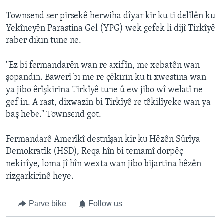
Townsend ser pirsekê herwiha dîyar kir ku ti delîlên ku
Yekîneyên Parastina Gel (YPG) wek gefek li dijî Tirkîyê
raber dikin tune ne.
''Ez bi fermandarên wan re axifîn, me xebatên wan
şopandin. Bawerî bi me re çêkirin ku ti xwestina wan
ya jibo êrîşkirina Tirkîyê tune û ew jibo wî welatî ne
gef in. A rast, dixwazin bi Tirkîyê re têkilîyeke wan ya
baş hebe.'' Townsend got.
Fermandarê Amerîkî destnîşan kir ku Hêzên Sûrîya
Demokratîk (HSD), Reqa hîn bi temamî dorpêç
nekirîye, loma jî hîn wexta wan jibo bijartina hêzên
rizgarkirinê heye.
Parve bike
Follow us