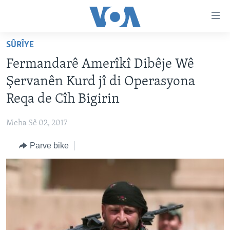
Lînkên
eksesibilîtî
Yekser
SÛRÎYE
here
DESTPÊK
Fermandarê Amerîkî Dibêje Wê
naveroka
NÛÇE
serekî
Şervanên Kurd jî di Operasyona
HERÊMÊN KURDAN
Yekser
VÎDYO GALERÎ
Reqa de Cîh Bigirin
here
AMERÎKA
FOTO GALERÎ
Malpera
Meha Sê 02, 2017
TIRKÎYE
RADYO
serekî
Yekser
Parve bike
SÛRÎYE
HEVPEYVÎN
here
ÎRAQ
Lêgerînê
ÎRAN
ROJHILATA NAVÎN
CÎHAN