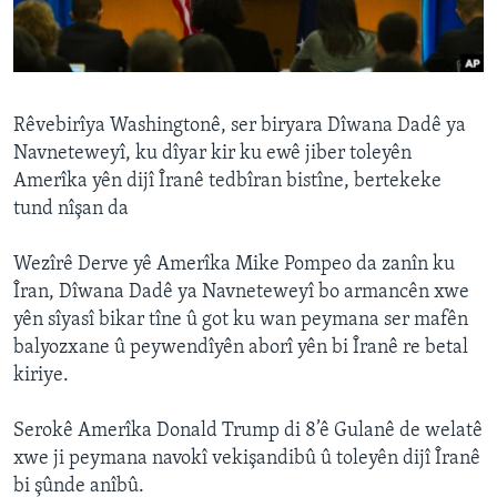
ÇAND Û HUNER
SERNIVÎS
SORANÎ
Rêvebirîya Washingtonê, ser biryara Dîwana Dadê ya
Navneteweyî, ku dîyar kir ku ewê jiber toleyên
Learning English
Amerîka yên dijî Îranê tedbîran bistîne, bertekeke
tund nîşan da
FOLLOW US
Wezîrê Derve yê Amerîka Mike Pompeo da zanîn ku
Îran, Dîwana Dadê ya Navneteweyî bo armancên xwe
yên sîyasî bikar tîne û got ku wan peymana ser mafên
Zimanên Din
balyozxane û peywendîyên aborî yên bi Îranê re betal
kiriye.
Serokê Amerîka Donald Trump di 8’ê Gulanê de welatê
xwe ji peymana navokî vekişandibû û toleyên dijî Îranê
bi şûnde anîbû.