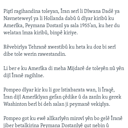
Piştî ragihandina toleyan, Îran serî li Dîwana Dadê ya
Navneteweyî ya li Hollanda dabû û dîyar kiribû ku
Amerîka, Peymana Dostanî ya sala 1955’an, ku her du
welatan îmza kiribû, binpê kiriye.
Rêvebirîya Tehranê xwestibû ku heta ku doz bi serî
dibe tole werin rawestandin.
Li ber e ku Amerîka di meha Mijdarê de toleyên nû yên
dijî Îranê ragihîne.
Pompeo dîyar kir ku li gor îstixbarata wan, li Îraqê,
Îran dijî Amerîkîyan gefan çêdike û da zanîn ku gerek
Washinton berî bi deh salan ji peymanê vekişîya.
Pompeo got ku ewê alîkarîyên mirovî yên bo gelê Îranê
jiber betalkirina Peymana Dostanîyê qut nebin û