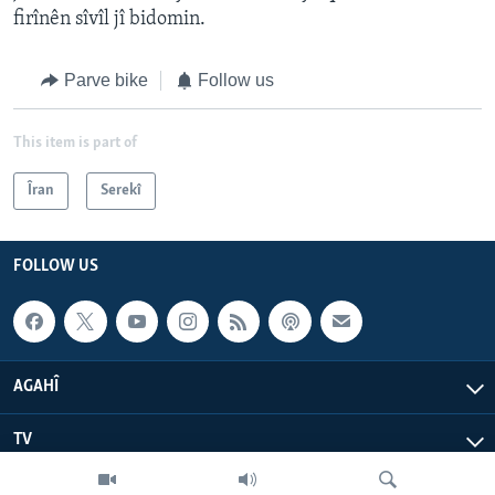
firînên sîvîl jî bidomin.
Parve bike
Follow us
This item is part of
Îran
Serekî
FOLLOW US
AGAHÎ
TV