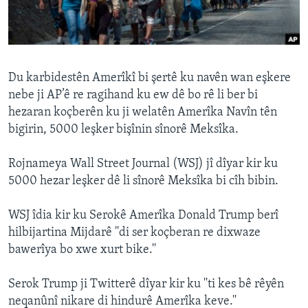
ÇAND Û HUNER
SERNIVÎS
SORANÎ
Du karbidestên Amerîkî bi şertê ku navên wan eşkere
nebe ji AP’ê re ragihand ku ew dê bo rê li ber bi
Learning English
hezaran koçberên ku ji welatên Amerîka Navîn tên
bigirin, 5000 leşker bişînin sînorê Meksîka.
FOLLOW US
Rojnameya Wall Street Journal (WSJ) jî dîyar kir ku
5000 hezar leşker dê li sînorê Meksîka bi cîh bibin.
Zimanên Din
WSJ îdia kir ku Serokê Amerîka Donald Trump berî
hilbijartina Mijdarê ''di ser koçberan re dixwaze
bawerîya bo xwe xurt bike.''
Serok Trump ji Twitterê dîyar kir ku ''ti kes bê rêyên
neqanûnî nikare di hindurê Amerîka keve.''