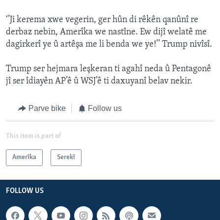
‘’Ji kerema xwe vegerin, ger hûn di rêkên qanûnî re
derbaz nebin, Amerîka we nastîne. Ew dijî welatê me
dagirkerî ye û artêşa me li benda we ye!’’ Trump nivîsî.
Trump ser hejmara leşkeran ti agahî neda û Pentagonê
jî ser îdiayên AP’ê û WSJ’ê ti daxuyanî belav nekir.
Parve bike
Follow us
This item is part of
Amerîka
Serekî
FOLLOW US