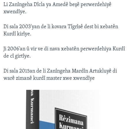
Li Zanîngeha Dîcla ya Amedê beşê perwerdehiyê
xwendîye.
Di sala 2003'yan de li kovara Tîgrîsê dest bi xebatên
Kurdî kirîye.
Ji 2006'an û vir ve di nava xebatên perwerdehiya Kurdî
de cî girtîye.
Di sala 2015an de li Zanîngeha Mardîn Artukluyê di
warê zimanê kurdî master xwe xwendîye