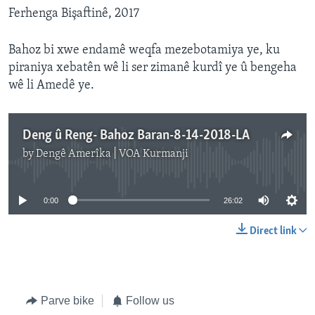
Ferhenga Bişaftinê, 2017
Bahoz bi xwe endamê weqfa mezebotamiya ye, ku
piraniya xebatên wê li ser zimanê kurdî ye û bengeha
wê li Amedê ye.
Deng û Reng- Bahoz Baran-8-14-2018-LA
by
Dengê Amerîka | VOA Kurmanji
No media source currently available
0:00
26:02
Direct link
Parve bike
Follow us