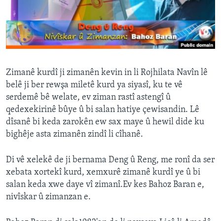
ÇAND Û HUNER
SERNIVÎS
SORANÎ
Learning English
Zimanê kurdî ji zimanên kevin in li Rojhilata Navîn lê
belê ji ber rewşa miletê kurd ya siyasî, ku te vê
serdemê bê welate, ev ziman rastî astengî û
FOLLOW US
qedexekirinê bûye û bi salan hatiye çewisandin. Lê
dîsanê bi keda zarokên ew sax maye û hewil dide ku
bighêje asta zimanên zindî li cîhanê.
Zimanên Din
Di vê xelekê de ji bernama Deng û Reng, me ronî da ser
xebata xortekî kurd, xemxurê zimanê kurdî ye û bi
salan keda xwe daye vî zimanî.Ev kes Bahoz Baran e,
nivîskar û zimanzan e.