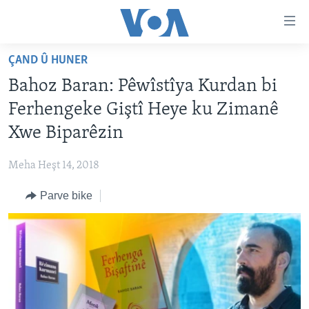
Lînkên
eksesibilîtî
Yekser
ÇAND Û HUNER
here
DESTPÊK
Bahoz Baran: Pêwîstîya Kurdan bi
naveroka
NÛÇE
serekî
Ferhengeke Giştî Heye ku Zimanê
HERÊMÊN KURDAN
Yekser
VÎDYO GALERÎ
Xwe Biparêzin
here
AMERÎKA
FOTO GALERÎ
Malpera
Meha Heşt 14, 2018
TIRKÎYE
RADYO
serekî
Yekser
Parve bike
SÛRÎYE
HEVPEYVÎN
here
ÎRAQ
Lêgerînê
ÎRAN
ROJHILATA NAVÎN
CÎHAN