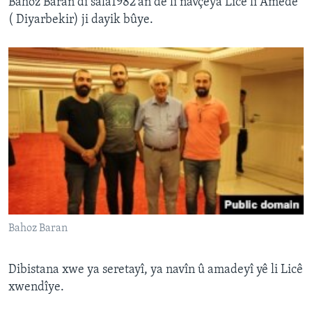
Bahoz Baran di sala1982'an de li navçeya Licê li Amedê
( Diyarbekir) ji dayik bûye.
Bahoz Baran
Dibistana xwe ya seretayî, ya navîn û amadeyî yê li Licê
xwendîye.