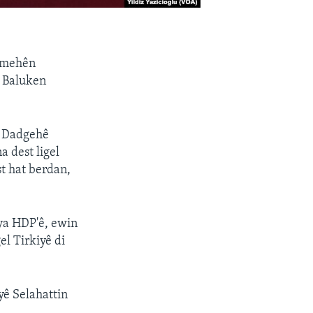
1 mehên
s Baluken
. Dadgehê
a dest ligel
st hat berdan,
iya HDP'ê, ewin
el Tirkiyê di
yê Selahattin
.