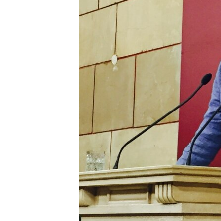
ÇAND Û HUNER
SERNIVÎS
SORANÎ