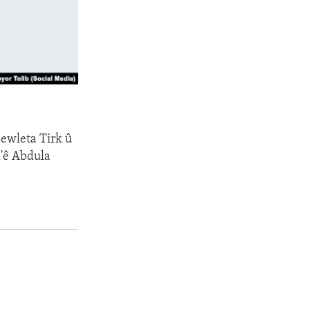
dewleta Tirk û
K'ê Abdula