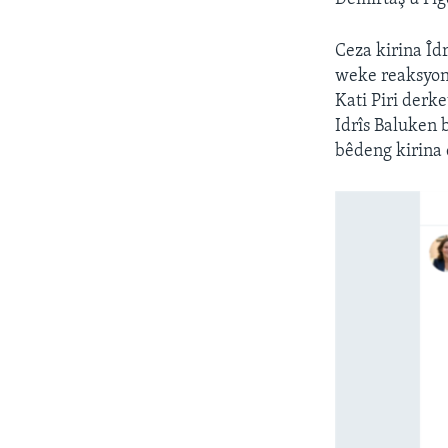
Ceza kirina Îd
weke reaksyona
Kati Piri derk
Idrîs Baluken 
bêdeng kirina 