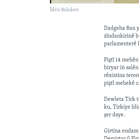
Îdris Baluken
Dadgeha 8an ya
zîndankirinê b
parlamenterê
Piştî 14 mehên
biryar 16 salên
rêxistina tero
piştî mehekê ca
Dewleta Tirk t
ku, Tirkiye îdi
şer daye.
Girtina endam 
Demirtaş û Fig