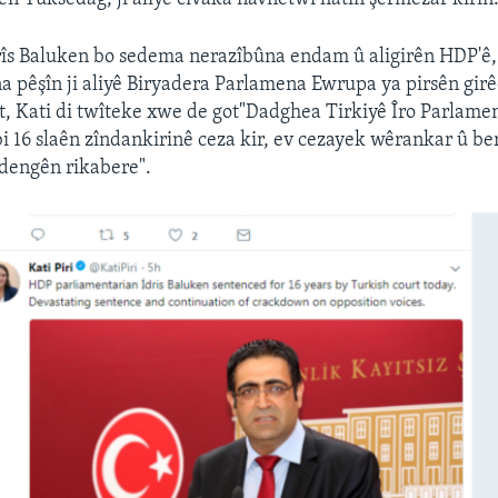
rîs Baluken bo sedema nerazîbûna endam û aligirên HDP'ê
 pêşîn ji aliyê Biryadera Parlamena Ewrupa ya pirsên girê
et, Kati di twîteke xwe de got"Dadghea Tirkiyê Îro Parlam
bi 16 slaên zîndankirinê ceza kir, ev cezayek wêrankar û 
dengên rikabere".