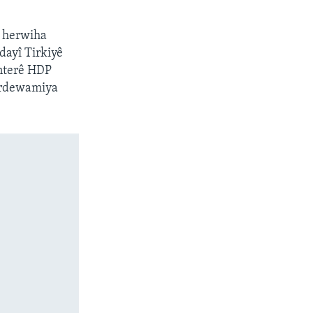
, herwiha
dayî Tirkiyê
enterê HDP
berdewamiya