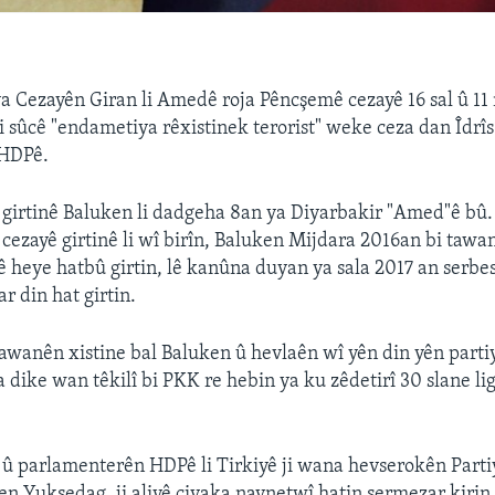
 Cezayên Giran li Amedê roja Pêncşemê cezayê 16 sal û 1
i sûcê "endametiya rêxistinek terorist" weke ceza dan Îdrî
 HDPê.
 girtinê Baluken li dadgeha 8an ya Diyarbakir "Amed"ê bû
 cezayê girtinê li wî birîn, Baluken Mijdara 2016an bi tawan
rê heye hatbû girtin, lê kanûna duyan ya sala 2017 an serbe
r din hat girtin.
awanên xistine bal Baluken û hevlaên wî yên din yên part
a dike wan têkilî bi PKK re hebin ya ku zêdetirî 30 slane lig
û parlamenterên HDPê li Tirkiyê ji wana hevserokên Parti
en Yuksedag, ji aliyê civaka navnetwî hatin şermezar kirin