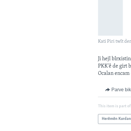
Kati Piri twît d
Ji hejî bîrxist
PKK'ê de girt 
Ocalan encam
Parve bi
This item is part of
Herêmên Kurda