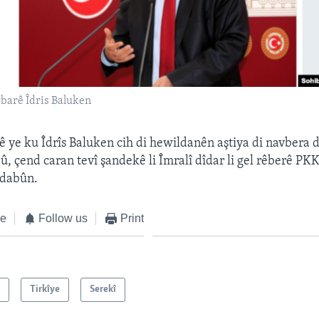
erbarê Îdris Baluken
inê ye ku Îdrîs Baluken cih di hewildanên aştiya di navbera 
bû, çend caran tevî şandekê li Îmralî dîdar li gel rêberê PK
 dabûn.
ke
Follow us
Print
n
Tirkîye
Serekî