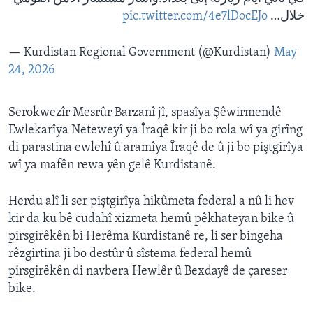
pic.twitter.com/4e7lDocEJo
خلال…
— Kurdistan Regional Government (@Kurdistan)
May
24, 2026
Serokwezîr Mesrûr Barzanî jî, spasîya Şêwirmendê
Ewlekarîya Neteweyî ya Îraqê kir ji bo rola wî ya girîng
di parastina ewlehî û aramîya Îraqê de û ji bo piştgirîya
wî ya mafên rewa yên gelê Kurdistanê.
Herdu alî li ser piştgirîya hikûmeta federal a nû li hev
kir da ku bê cudahî xizmeta hemû pêkhateyan bike û
pirsgirêkên bi Herêma Kurdistanê re, li ser bingeha
rêzgirtina ji bo destûr û sîstema federal hemû
pirsgirêkên di navbera Hewlêr û Bexdayê de çareser
bike.