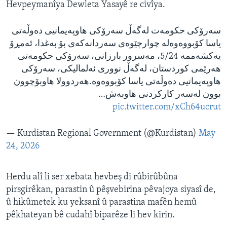
Hevpeymanîya Dewleta Yasayê re civîya.
سەرۆکی حکومەت لەگەڵ سەرۆکی هاوپەیمانیی دەوڵەتی
یاسا کۆبووەوەلە چوارچێوەی سەردانەکەی بۆ بەغدا، ئەمڕۆ
یەکشەممە 5/24، مەسرور بارزانی، سەرۆکی حکومەتی
هەرێمی کوردستان، لەگەڵ نووری ئەلمالیکی، سەرۆکی
هاوپەیمانیی دەوڵەتی یاسا کۆبووەوە.هەردوولا هاوبۆچوون
بوون لەسەر کارکردنی هاوبەش…
pic.twitter.com/xCh64ucrut
— Kurdistan Regional Government (@Kurdistan)
May
24, 2026
Herdu alî li ser xebata hevbeş di rûbirûbûna
pirsgirêkan, parastin û pêşvebirina pêvajoya siyasî de,
û hikûmetek ku yeksanî û parastina mafên hemû
pêkhateyan bê cudahî biparêze li hev kirin.