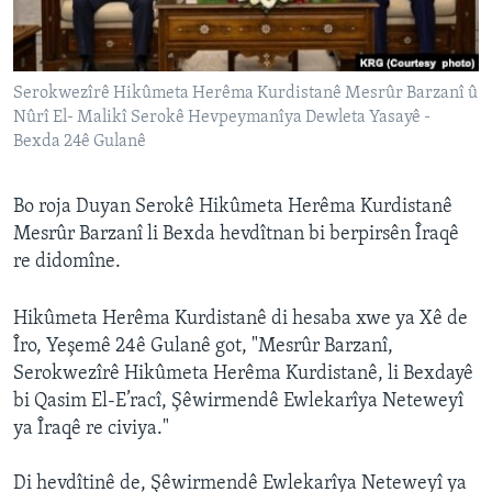
ÇAND Û HUNER
SERNIVÎS
Serokwezîrê Hikûmeta Herêma Kurdistanê Mesrûr Barzanî û
SORANÎ
Nûrî El- Malikî Serokê Hevpeymanîya Dewleta Yasayê -
Bexda 24ê Gulanê
Learning English
Bo roja Duyan Serokê Hikûmeta Herêma Kurdistanê
FOLLOW US
Mesrûr Barzanî li Bexda hevdîtnan bi berpirsên Îraqê
re didomîne.
Hikûmeta Herêma Kurdistanê di hesaba xwe ya Xê de
Zimanên Din
Îro, Yeşemê 24ê Gulanê got, "Mesrûr Barzanî,
Serokwezîrê Hikûmeta Herêma Kurdistanê, li Bexdayê
bi Qasim El-E’racî, Şêwirmendê Ewlekarîya Neteweyî
ya Îraqê re civiya."
Di hevdîtinê de, Şêwirmendê Ewlekarîya Neteweyî ya