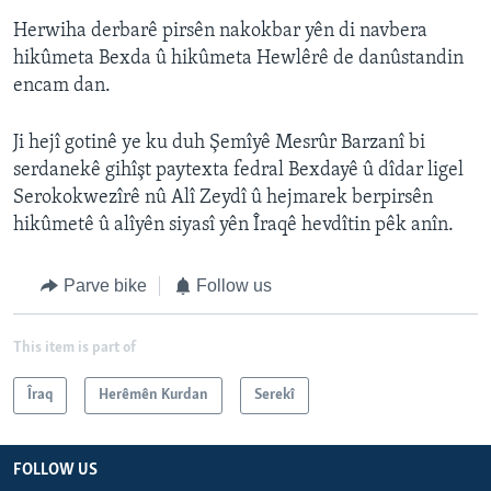
Herwiha derbarê pirsên nakokbar yên di navbera
hikûmeta Bexda û hikûmeta Hewlêrê de danûstandin
encam dan.
Ji hejî gotinê ye ku duh Şemîyê Mesrûr Barzanî bi
serdanekê gihîşt paytexta fedral Bexdayê û dîdar ligel
Serokokwezîrê nû Alî Zeydî û hejmarek berpirsên
hikûmetê û alîyên siyasî yên Îraqê hevdîtin pêk anîn.
Parve bike
Follow us
This item is part of
Îraq
Herêmên Kurdan
Serekî
FOLLOW US