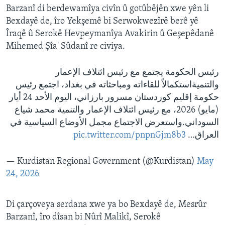
Barzanî di berdewamîya civîn û gotûbêjên xwe yên li
Bexdayê de, îro Yekşemê bi Serwokwezîrê berê yê
Îraqê û Serokê Hevpeymanîya Avakirin û Geşepêdanê
Mihemed Şîa' Sûdanî re civiya.
رئيس الحكومة يجتمع مع رئيس ائتلاف الإعمار
والتنميةاستكمالاً للقاءاته ومباحثاته في بغداد، اجتمع رئيس
حكومة إقليم كوردستان مسرور بارزاني، اليوم الأحد 24 أيار
(مايو) 2026، مع رئيس ائتلاف الإعمار والتنمية محمد شياع
السوداني.واستعرض الاجتماع مجمل الأوضاع السياسية في
pic.twitter.com/pnpnGjm8b3
العراق…
— Kurdistan Regional Government (@Kurdistan)
May
24, 2026
Di çarçoveya serdana xwe ya bo Bexdayê de, Mesrûr
Barzanî, îro dîsan bi Nûrî Malikî, Serokê