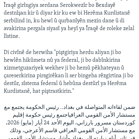
Îraqê girîngiya serdana Serokwezîr bo Bexdayê
destnîşan kir û diyar kir ku ew bi Herêma Kurdistanê
serbilind in, ku hewl û qurbanîyên mezin dane û di
avakirina pergala siyasî ya heyî ya Îraqê de roleke zelal
lîstine.
Di civînê de herwiha "piştgiriya herdu aliyan ji bo
hewlên hikûmeta nû ya federal, ji bo dabînkirina
xizmetguzariyek wekhev ji bo hemû pêkhateyan û
çareserkirina pirsgirêkan li ser bingeha rêzgirtina ji bo
destûr, sîstema federal û hebûna destûrî ya Herêma
Kurdistanê, hat piştrastkirin."
ضمن لقاءاته المتواصلة في بغداد.. رئيس الحكومة يجتمع مع
مستشار الأمن القومي العراقياجتمع رئيس حكومة إقليم
كوردستان مسرور بارزاني، اليوم الأحد 24 أيار (مايو) 2026،
مع مستشار الأمن القومي العراقي قاسم الأعرجي، وذلك
في ثاني أيام زيارته إلى بغداد.وأشار مستشار الأمن القومي