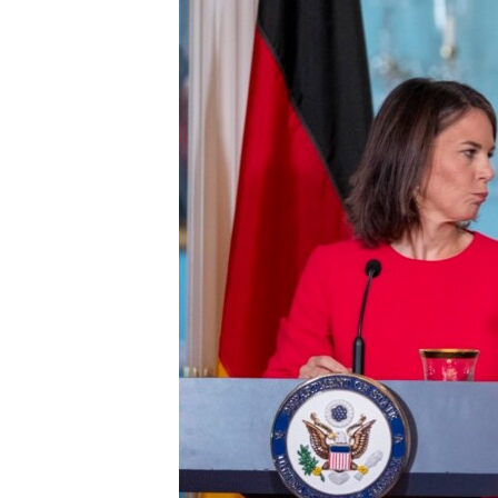
ÇAND Û HUNER
SERNIVÎS
SORANÎ