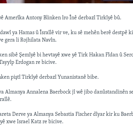
ê Amerîka Antony Blinken îro Înê derbazî Tirkîyê bû.
ê dawî ya Hamas û Îsraîlê vir ve, ku sê mehên berê destpê ki
e gera li Rojhilata Navîn.
nken sibê Şemîyê bi hevtayê xwe yê Tirk Hakan Fîdan û Se
Tayyîp Erdogan re bicive.
inken piştî Tirkîyê derbazî Yunanistanê bibe.
a Almanya Annalena Baerbock jî wê jibo danûstandinên ser
raîlê.
eta Derve ya Almanya Sebastia Fischer dîyar kir ku Baerb
ayê xwe Israel Katz re bicive.