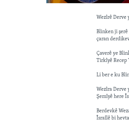
Wezîrê Derve y
Blinken ji şer
çaran derdikev
Çaverê ye Bli
Tirkîyê Recep 
Li ber e ku Bl
Wezîra Derve y
Şemîyê here Îs
Berdevkê Wezar
Îsraîlê bi hevt