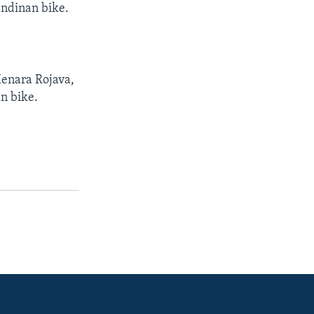
andinan bike.
Kenara Rojava,
an bike.