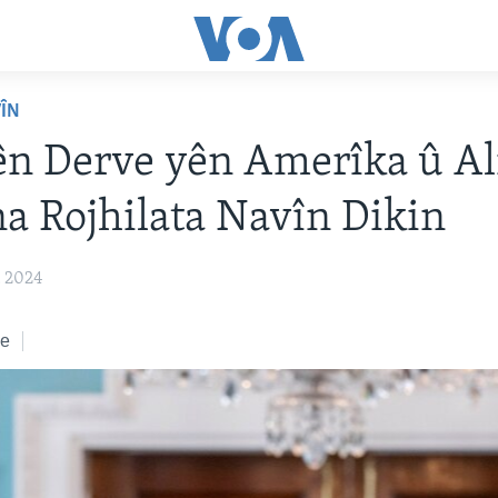
VÎN
ên Derve yên Amerîka û A
a Rojhilata Navîn Dikin
 2024
ke