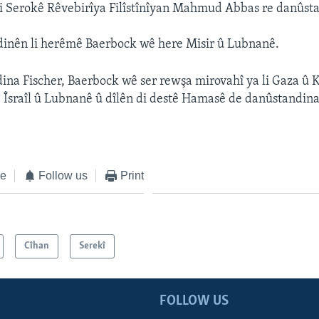
i Serokê Rêvebirîya Filîstînîyan Mahmud Abbas re danûst
dinên li herêmê Baerbock wê here Misir û Lubnanê.
dina Fischer, Baerbock wê ser rewşa mirovahî ya li Gaza û 
orê Îsraîl û Lubnanê û dîlên di destê Hamasê de danûstandin
ke
Follow us
Print
Cîhan
Serekî
FOLLOW US