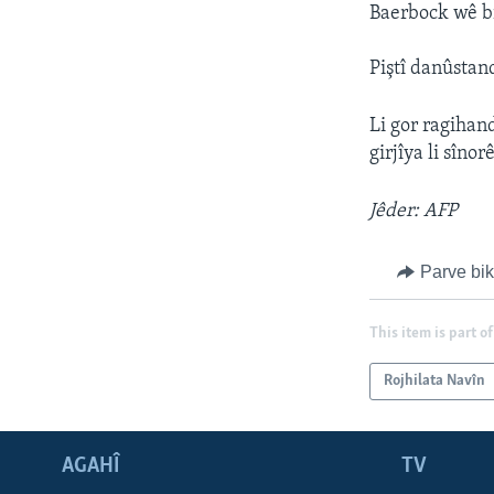
Baerbock wê b
Piştî danûstan
Li gor ragihan
girjîya li sîn
Jêder: AFP
Parve bi
This item is part of
Rojhilata Navîn
AGAHÎ
TV
Learning English