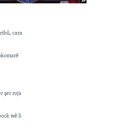
ribû, cara
rokomarê
 şer roja
ock wê li