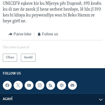
UNICEF'ê eşkere kir ku Nîjerya pêr Duşemê, 593 kesên
ku di nav de zarok jî hene serbest berdaye, lê hîn jî 370
kes bi îdiaya ku peywendîya wan bi Boko Haram re
heye girtî ne.
Parve bike
Follow us
This item is part of
Cîhan
Serekî
FOLLOW US
AGAHÎ