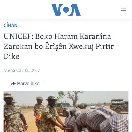
Lînkên
eksesibilîtî
Yekser
CÎHAN
here
DESTPÊK
UNICEF: Boko Haram Karanîna
naveroka
NÛÇE
serekî
Zarokan bo Êrîşên Xwekuj Pirtir
HERÊMÊN KURDAN
Yekser
VÎDYO GALERÎ
Dike
here
AMERÎKA
FOTO GALERÎ
Malpera
Meha Çar 12, 2017
TIRKÎYE
RADYO
serekî
Yekser
Parve bike
SÛRÎYE
HEVPEYVÎN
here
ÎRAQ
Lêgerînê
ÎRAN
ROJHILATA NAVÎN
CÎHAN