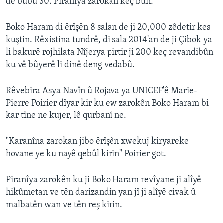
de bûbû 30. Piranîya zarokan keç bûn.
Boko Haram di êrîşên 8 salan de ji 20,000 zêdetir kes
kuştin. Rêxistina tundrê, di sala 2014'an de ji Çibok ya
li bakurê rojhilata Nîjerya pirtir ji 200 keç revandibûn
ku vê bûyerê li dinê deng vedabû.
Rêvebira Asya Navîn û Rojava ya UNICEF'ê Marie-
Pierre Poirier dîyar kir ku ew zarokên Boko Haram bi
kar tîne ne kujer, lê qurbanî ne.
"Karanîna zarokan jibo êrîşên xwekuj kiryareke
hovane ye ku nayê qebûl kirin" Poirier got.
Piranîya zarokên ku ji Boko Haram revîyane ji alîyê
hikûmetan ve tên darizandin yan jî ji alîyê civak û
malbatên wan ve tên reş kirin.