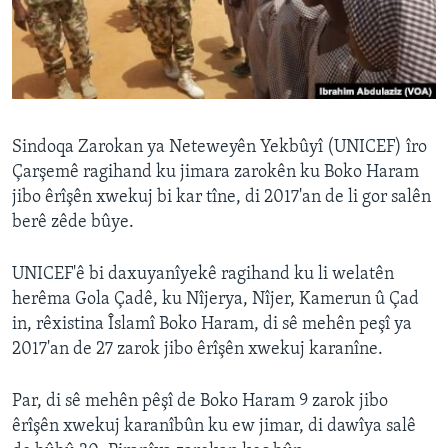
ÇAND Û HUNER
SERNIVÎS
SORANÎ
Learning English
Sindoqa Zarokan ya Neteweyên Yekbûyî (UNICEF) îro
Çarşemê ragihand ku jimara zarokên ku Boko Haram
jibo êrîşên xwekuj bi kar tîne, di 2017'an de li gor salên
FOLLOW US
berê zêde bûye.
UNICEF'ê bi daxuyanîyekê ragihand ku li welatên
Zimanên Din
herêma Gola Çadê, ku Nîjerya, Nîjer, Kamerun û Çad
in, rêxistina Îslamî Boko Haram, di sê mehên peşî ya
2017'an de 27 zarok jibo êrîşên xwekuj karanîne.
Par, di sê mehên pêşî de Boko Haram 9 zarok jibo
êrîşên xwekuj karanîbûn ku ew jimar, di dawîya salê